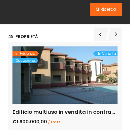
Ricerca
48
PROPRIETÀ
In Evidenza
In Vendita
Occasione
Edificio multiuso in vendita in contrada Desusino s.n.c., Butera
€1.600.000,00
/ tratt.