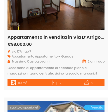
Appartamento in vendita in Via D’Arrigo 7, Centro
€98.000,00
via D'Arrigo 7
Appartamento
Appartamento + Garage
Massimo Casrogiovanni
2 anni ago
Occasione di appartamento al secondo piano e
magazzino in zona centrale, vicino la scuola marconi, il
liceo e la scuola Dino Liotta nonchè vicino il porto turistico.
2
110 m
2
2
L’appartamento che da su due strade parallele (via
sottotenente D’Arrigo e via Macello) è composto da:
ingresso, salotto, cucina abitabile, camera matrimoniale,
Camera per ragazzi con due letti, […]
subito disponibile!
In Vendita