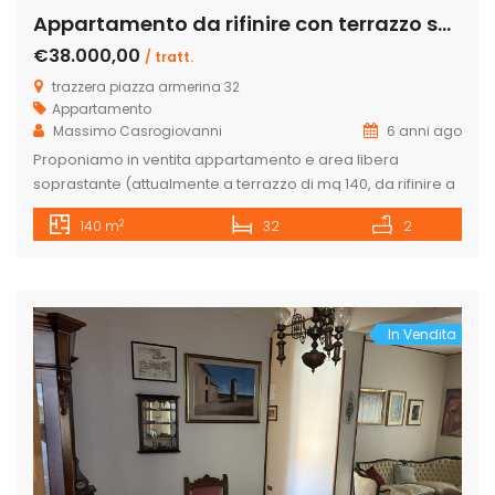
Appartamento da rifinire con terrazzo soprastante – Panoramico
€38.000,00
/ tratt.
trazzera piazza armerina 32
Appartamento
Massimo Casrogiovanni
6 anni ago
Proponiamo in ventita appartamento e area libera
soprastante (attualmente a terrazzo di mq 140, da rifinire a
proprio gusto. L’immobile è libero da tutti e quattro i lati ed
2
140 m
32
2
ha una esposizione ed una vista veramente ottima.
cisterna condominiale, scala rifinita fino al secondo piano
completa, per maggiori informazioni contattateci allo
0922771531 o veniteci a […]
In Vendita