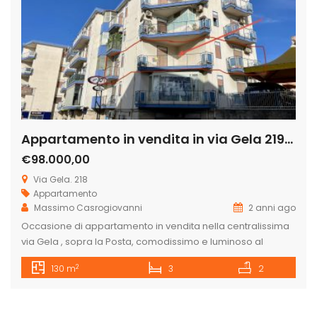
Appartamento in vendita in via Gela 219, Licata
€98.000,00
Via Gela. 218
Appartamento
Massimo Casrogiovanni
2 anni ago
Occasione di appartamento in vendita nella centralissima
via Gela , sopra la Posta, comodissimo e luminoso al
secondo piano con ascensore, composto da ingresso,
2
130 m
3
2
cucina abitabile prospiciente sulla via Gela, salotto e sala
da pranzo che si affacciano sulla via generale La Marmora
nonché sopra il negozio di athelier Jo sposa, camera