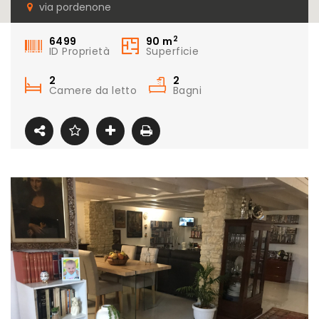
indipendente zona
via pordenone
oltreponte
2
6499
90
m
ID Proprietà
Superficie
2
2
Camere da letto
Bagni