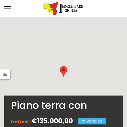
Piano terra con
accesso
€135.000,00
In Vendita
trattabili