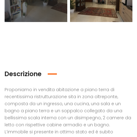
Edificio multiuso in vendita in contrada Desusino s.n.c., Butera
€1.600.000,00
/ tratt.
Appartamento Nobiliare in vendita in piazza Progresso, 32, Licata
Contrada Desusino
Descrizione
0.000,00
Chiam
/ Tratt.
zza Progresso n. 36
cont
Proponiamo in vendita abitazione a piano terra di
recentissima ristrutturazione sita in zona oltreponte,
composta da un ingresso, una cucina, una sala e un
bagno a piano terra e un soppalco collegato da una
bellissima scala interna con un disimpegno, 2 camere da
letto con rispettive cabine armadio e un bagno.
L’immobile si presente in ottimo stato ed é subito