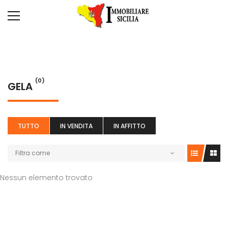
(0)
GELA
TUTTO
IN VENDITA
IN AFFITTO
Filtra come
Nessun elemento trovato