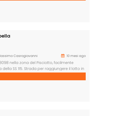
bella
assimo Casrogiovanni
10 mesi ago
8098 nella zona del Pisciotto, facilmente
 della SS 115. Strada per raggiungere il lotto in
 e sia per eventuale edificazione di una casa