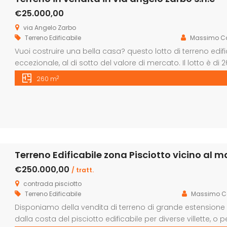
€25.000,00
via Angelo Zarbo
Terreno Edificabile
Massimo Ca
Vuoi costruire una bella casa? questo lotto di terreno edi
eccezionale, al di sotto del valore di mercato. Il lotto è 
quindi rimangono 200 mq netti dove potrai realizzare la casa
2
260 m
piano […]
Terreno Edificabile zona Pisciotto vicino al m
€250.000,00
/ tratt.
contrada pisciotto
Terreno Edificabile
Massimo C
Disponiamo della vendita di terreno di grande estensione 
dalla costa del pisciotto edificabile per diverse villette, o p