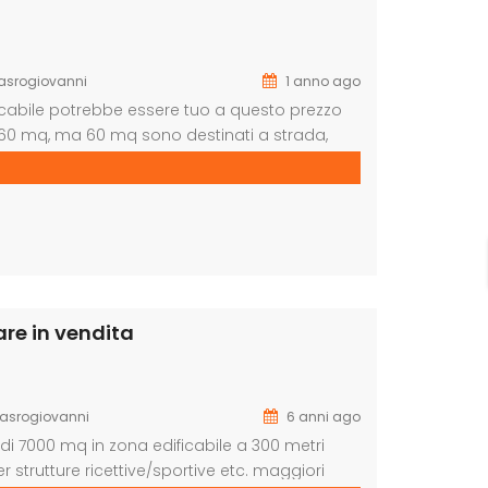
srogiovanni
1 anno ago
ficabile potrebbe essere tuo a questo prezzo
di 260 mq, ma 60 mq sono destinati a strada,
. Possibilità di costruire o una villetta a
are in vendita
asrogiovanni
6 anni ago
di 7000 mq in zona edificabile a 300 metri
er strutture ricettive/sportive etc. maggiori