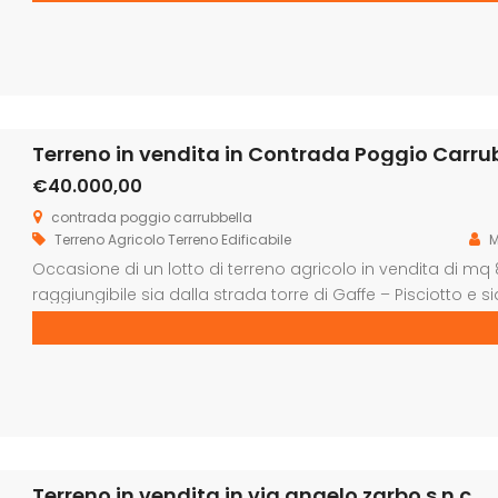
Terreno in vendita in Contrada Poggio Carru
€40.000,00
contrada poggio carrubbella
Terreno Agricolo
Terreno Edificabile
M
Occasione di un lotto di terreno agricolo in vendita di mq 
raggiungibile sia dalla strada torre di Gaffe – Pisciotto e sia
buono stato. Ottimo investimento sia per terreno agricolo
di circa […]
Terreno in vendita in via angelo zarbo s.n.c