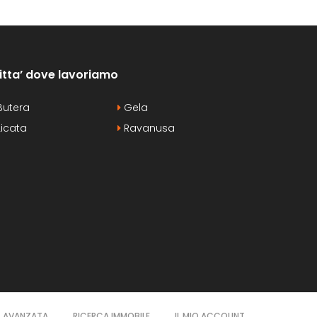
itta’ dove lavoriamo
utera
Gela
icata
Ravanusa
A AVANZATA
RICERCA IMMOBILE
IL MIO ACCOUNT