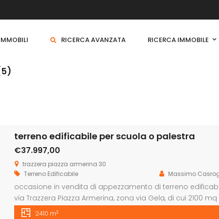
 IMMOBILI
RICERCA AVANZATA
RICERCA IMMOBILE
(5)
terreno edificabile per scuola o palestra
€37.997,00
trazzera piazza armerina 30
Terreno Edificabile
Massimo Casrog
occasione in vendita di appezzamento di terreno edificabil
via Trazzera Piazza Armerina, zona via Gela, di cui 2100 mq 
da una strada). É veramente un bel posto panoramico con 
2
2410 m