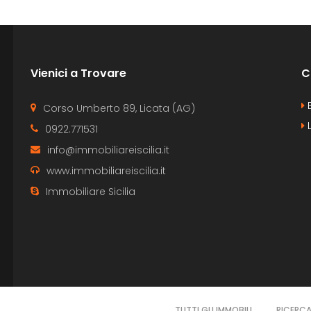
Vienici a Trovare
C
B
Corso Umberto 89, Licata (AG)
L
0922.771531
info@immobiliareiscilia.it
www.immobiliareiscilia.it
Immobiliare Sicilia
TUTTI GLI IMMOBILI
RICERC