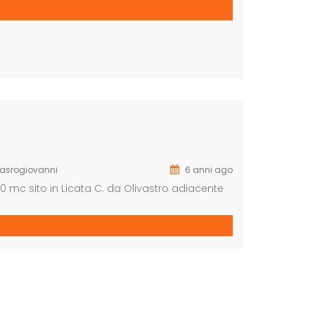
asrogiovanni
6 anni ago
000 mc sito in Licata C. da Olivastro adiacente