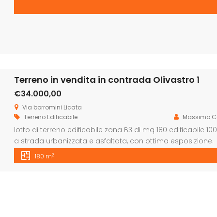
informazioni 092277153
Terreno in vendita in contrada Olivastro 1
€34.000,00
Via borromini Licata
Terreno Edificabile
Massimo C
lotto di terreno edificabile zona B3 di mq 180 edificabile 1
a strada urbanizzata e asfaltata, con ottima esposizione.
2
180 m