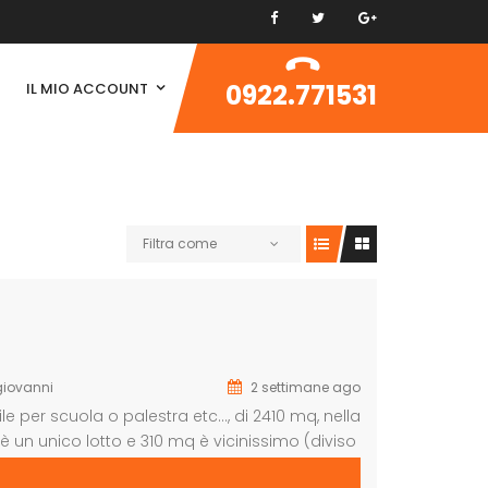
0922.771531
IL MIO ACCOUNT
Filtra come
iovanni
2 settimane ago
e per scuola o palestra etc…, di 2410 mq, nella
è un unico lotto e 310 mq è vicinissimo (diviso
la vista del mare e del paesaggio, […]