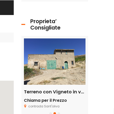
Proprieta’
Consigliate
Edificio multiuso in vendita in contrada Desusino s.n.c., Butera
att.
Terreno con Vigneto in vendita in contrada sant’ oliva s.n.c., Licata
Chiama per il Prezzo
€650.000,0
contrada Sant'oliva
Piazza Progress