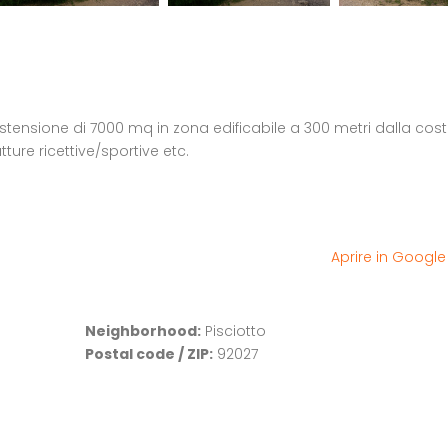
stensione di 7000 mq in zona edificabile a 300 metri dalla cost
utture ricettive/sportive etc.
Aprire in Googl
Neighborhood:
Pisciotto
Appartamento in vendita in Via P.M. Filiberto Pizzolati 2, Licata
Appartamento primo piano zona villaggio dei fiori
Postal code / ZIP:
92027
€37.946,00
€37.997,00
via dei ciclamini
trazzera piazza arme