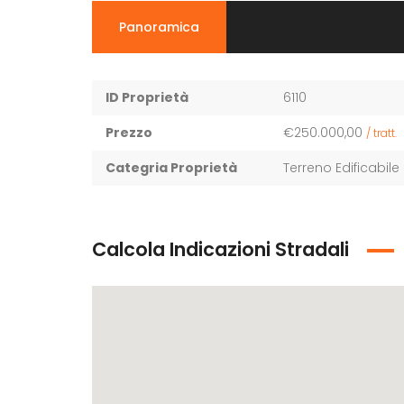
Panoramica
ID Proprietà
6110
Prezzo
€250.000,00
/ tratt.
Categria Proprietà
Terreno Edificabile
Calcola Indicazioni Stradali
Chiama per il Prezzo
contrada Sant'oliva