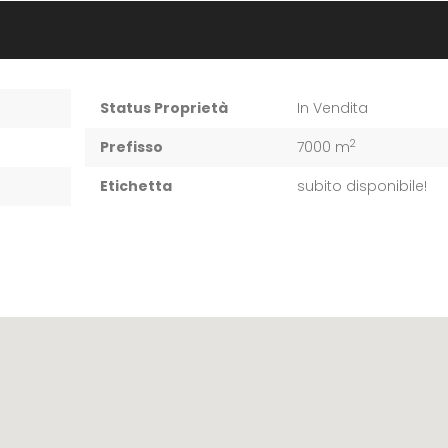
Status Proprietà
In Vendita
2
Prefisso
7000 m
Etichetta
subito disponibile!
€1.600.000,00
/ tr
Contrada Desusino
Terreno con Vigneto in vendita in contrada sant’ oliva s.n.c., Licata
Appartamento Nobiliare in vendita in piazza Progresso, 32, Licata
€650.000,00
/ Tratt.
Piazza Progresso n. 36