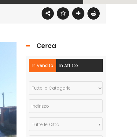
Cerca
In Vendita
In Affitto
Tutte le Città