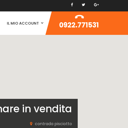
0922.771531
IL MIO ACCOUNT
mare in vendita
contrada pisciotto