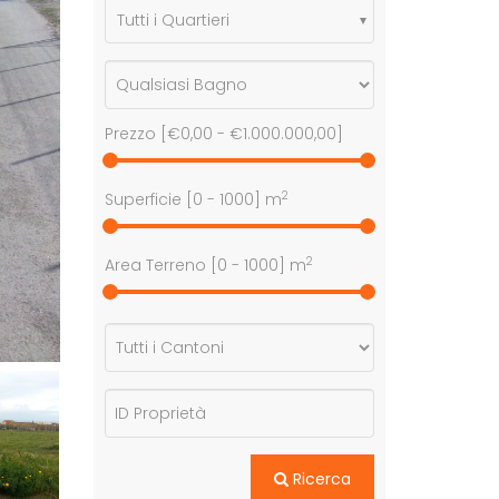
Tutti i Quartieri
Prezzo [
€0,00
-
€1.000.000,00
]
2
Superficie [
0
-
1000
] m
2
Area Terreno [
0
-
1000
] m
Ricerca