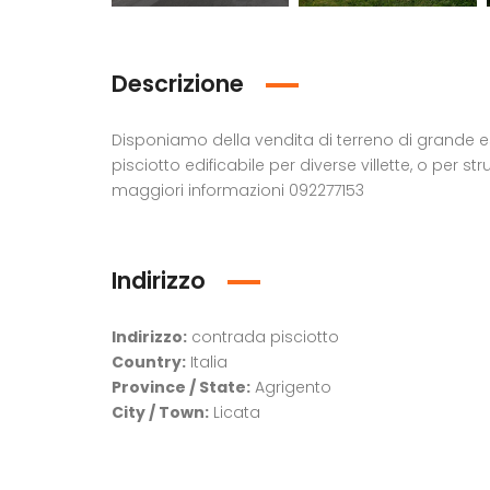
Descrizione
Disponiamo della vendita di terreno di grande e
pisciotto edificabile per diverse villette, o per str
maggiori informazioni 092277153
Indirizzo
Indirizzo:
contrada pisciotto
Country:
Italia
Province / State:
Agrigento
€130.000,00
City / Town:
Licata
via P.M. Pizzolanti 2