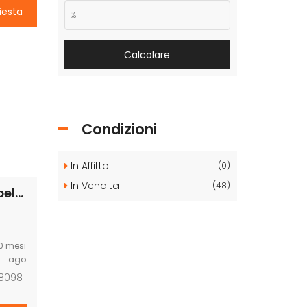
iesta
Calcolare
Condizioni
In Affitto
(0)
In Vendita
(48)
Terreno in vendita in Contrada Poggio Carrubella
0 mesi
ago
 8098