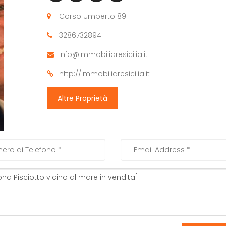
Corso Umberto 89
3286732894
info@immobiliaresicilia.it
http://immobiliaresicilia.it
Altre Proprietà