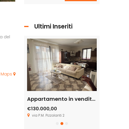
Ultimi Inseriti
a del
e Maps
terreno edificabile per scuola o palestra
Appartamento in vendita in Via P.M. Filiberto Pizzolati 2, Licata
€130.000,00
€37.946,00
rina 30
via P.M. Pizzolanti 2
via dei ciclami