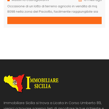
Occasione di un lotto di terreno agricolo in vendita di mq
8098 nella zona del Pisciotto, facilmente raggiungibile sia
dalla strada torre di Gaffe – Pisciotto e sia della SS 115.
Strada per raggiungere il lotto in buono stato. Ottimo
investimento sia per terreno agricolo e sia per eventuale
edificazione di una casa di circa […]
Immobiliare Sicilia si trova a Licata in Corso Umberto 89,
vienici a trovare saremo lieti di ascoltare le tue richieste e