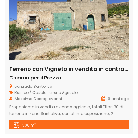
Terreno con Vigneto in vendita in contrada sant’ oliva s.n.c., Licata
Chiama per il Prezzo
contrada Sant'oliva
Rustico / Casale
Terreno Agricolo
Massimo Casrogiovanni
6 anni ago
Proponiamo in vendita azienda agricola, totali Ettari 30 di
terreno in zona Sant’oliva, con ottima esposizione, 2
caseggiati, alberi d’ ulivo, 9 ettari di vigneto di cui 3 ettari di
2
300 m
Tabernet Savignon e 6 ettari di nero D’Avola. , 6 ettari di
seminativo, alberi d’ulivo a macchia e circa 15ettari di