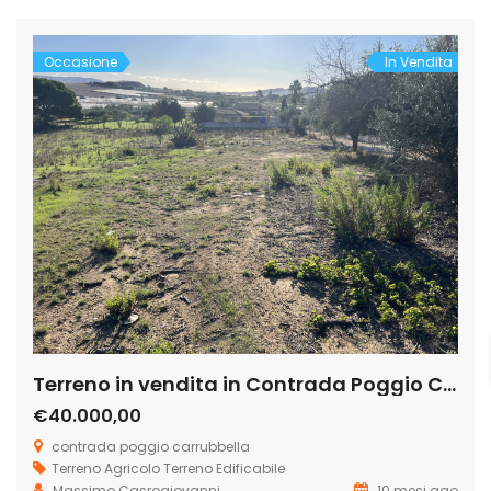
pascolo. Nel terreno si […]
Occasione
In Vendita
Terreno in vendita in Contrada Poggio Carrubella
€40.000,00
contrada poggio carrubbella
Terreno Agricolo
Terreno Edificabile
Massimo Casrogiovanni
10 mesi ago