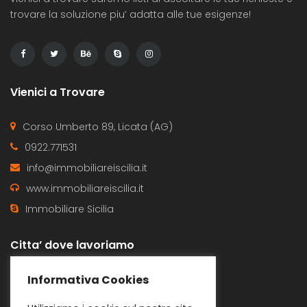
trovare la soluzione piu’ adatta alle tue esigenze!
Vienici a Trovare
Corso Umberto 89, Licata (AG)
0922.771531
info@immobiliareiscilia.it
www.immobiliareiscilia.it
Immobiliare Sicilia
Citta’ dove lavoriamo
Butera
Gela
Informativa Cookies
Licata
Ravanusa