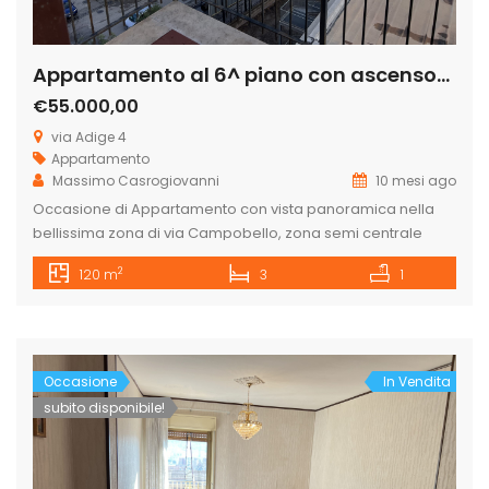
Appartamento al 6^ piano con ascensore in via Adige
€55.000,00
via Adige 4
Appartamento
Massimo Casrogiovanni
10 mesi ago
Occasione di Appartamento con vista panoramica nella
bellissima zona di via Campobello, zona semi centrale
vicino le scuole, supermercati e vicino al centro
2
120 m
3
1
commerciale San Giorgio. L’appartamento è subito
disponibile ed è composto da ingresso, cucina abitabile,
salone, corridoio, tre camere da letto, un bagno ed altra
stanza. Per maggiori informazioni contattateci allo
0922771531 o […]
Occasione
In Vendita
subito disponibile!