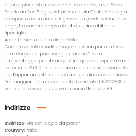
al terzo piano sito nella zona di oltreponte, in via Padre
Fedele da San Biagio, ex traversa di via Costantino Nigra,
composto da un ampio ingresso, un grade salone, due
bagni, tre camere ampie da letto, cucina abitabile
ripostiglio.
Appartamento subito disponibile.
Compreso nella vendita magazzioni con porta in ferro
Edificio multiuso in vendita in contrada Desusino s.n.c., Butera
alta e larga, per parcherggiare anche 2 auto. .
€1.600.000,00
/ tratt.
atro vantaggio per chi acquisterà questa proprietà è una
Appartamento Nobiliare in vendita in piazza Progresso, 32, Licata
Contrada Desusino
cisterna di 12.000 litri di capienza solo ed esclusivamente
per l’appartamento collocato nel giardino condominiale .
0.000,00
Chiam
/ Tratt.
Per maggiori informazioni contattateci allo 0922771531 o
zza Progresso n. 36
cont
veniteci a trovare in agenzia in corso Umberto 89.
Indirizzo
Indirizzo:
via san biagio da platani
Country:
Italia