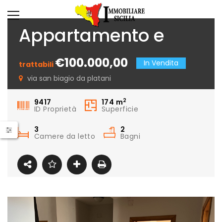
Appartamento e
No Location!
garage via Padre
€100.000,00
In Vendita
trattabili
Fedele da San Biagio
via san biagio da platani
n. 4
2
9417
174
m
ID Proprietà
Superficie
3
2
Camere da letto
Bagni