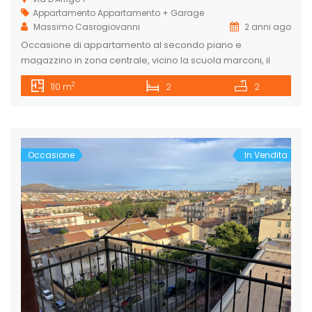
Appartamento
Appartamento + Garage
Massimo Casrogiovanni
2 anni ago
Occasione di appartamento al secondo piano e
magazzino in zona centrale, vicino la scuola marconi, il
liceo e la scuola Dino Liotta nonchè vicino il porto turistico.
2
110 m
2
2
L’appartamento che da su due strade parallele (via
sottotenente D’Arrigo e via Macello) è composto da:
ingresso, salotto, cucina abitabile, camera matrimoniale,
Camera per ragazzi con due letti, […]
Occasione
In Vendita