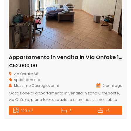
Appartamento in vendita in Via Onfake 16, – Oltreponte
€52.000,00
via Onfake 68
Appartamento
Massimo Casrogiovanni
2 anni ago
Occasione di appartamento in vendita in zona Oltreponte,
via Onfake, piano terzo, spazioso e luminosissimo, subito
disponibile ed abitabile. È composto da un grande
2
140 m
3
-3
ingresso, salone, ampia cucina abitabile, bagno, camera
matrimoniale, due camere grandi per ragazzi e ripostiglio.
Bellissima esposizione doppia con balconi paralleli, ottima