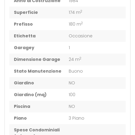
Anno di Costruzione
1984
2
Superficie
174 m
2
Prefisso
180 m
Etichetta
Occasione
Garagey
1
2
Dimensione Garage
24 m
Stato Manutenzione
Buono
Giardino
NO
Giardino (mq)
100
Piscina
NO
Piano
3 Piano
Spese Condominiali