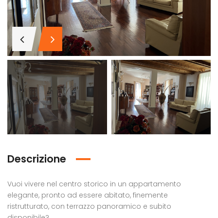
terreno edificabile per scuola o palestra
Appartamento in vendita in Via P.M. Filiberto Pizzolati 2, Licata
997,00
€130.000,00
zzera piazza armerina 30
via P.M. Pizzolanti 2
Descrizione
Vuoi vivere nel centro storico in un appartamento
elegante, pronto ad essere abitato, finemente
ristrutturato, con terrazzo panoramico e subito
disponibile?