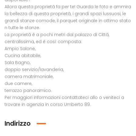
Allora questa proprietâ fa per te! Guarda le foto e ammira
la bellezza di questa proprietâ, i grandi spazi lussuosi, le
grandi stanze comode, il parquet originale in ottimo stato
n tutte le stanze.
La proprietâ ê a pochi metri dal palazzo di Cittâ,
centralissima, ed ê così composta:
Edificio multiuso in vendita in contrada Desusino s.n.c., Butera
Ampio Salone,
Cucina abitabile,
00.000,00
/ tratt.
Sala Bagno,
Terreno con Vigneto in vendita in contrada sant’ oliva s.n.c., Licata
trada Desusino
doppio servizio/lavanderia,
camera matrimoniale,
Chiama per il Prezzo
due camere,
contrada Sant'oliva
terrazzo panoramico.
Per maggiori informazioni contattateci allo o veniteci a
trovare in agenzia in corso Umberto 89.
Indirizzo