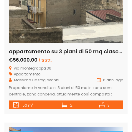
appartamento su 3 piani di 50 mq ciascuno – via montegrappa –
€56.000,00
/ tratt.
via montegrappa 36
Appartamento
Massimo Casrogiovanni
6 anni ago
Proponiamo in vendita n. 3 piani di 50 mq in zona semi
centrale, zona conceria, attualmente così composto :
secondo piano, cucina, bagno e camera da letto, terzo
2
150 m
2
3
piano salone, camera matrimoniale e bagno, quarto piano
un’unica zona giorno con bagno. L’immobile è stato rifatto il
prospetto e tutti gli infissi nuovi e il tetto […]