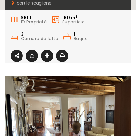
terrazzo in centro
cortile scaglione
storico
2
9901
190
m
ID Proprietà
Superficie
3
1
Camere da letto
Bagno