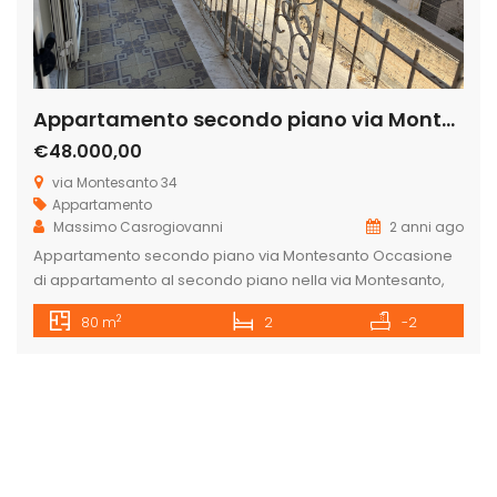
Appartamento secondo piano via Montesanto
€48.000,00
via Montesanto 34
Appartamento
Massimo Casrogiovanni
2 anni ago
Appartamento secondo piano via Montesanto Occasione
di appartamento al secondo piano nella via Montesanto,
soleggiato e luminoso poichè libero da tre lati con due
2
80 m
2
-2
balconi, uno in cucina e uno nella camera da letto, in zona
semi centrale vicinissimo al corso Garibaldi e accanto alla
scuola elementare Angelo Parla nonchè zona servita da
tantissime attività […]