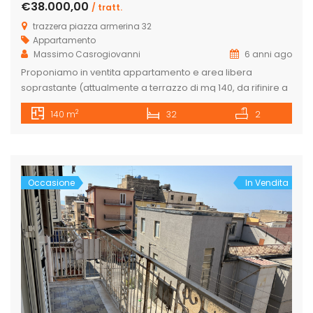
€38.000,00
/ tratt.
trazzera piazza armerina 32
Appartamento
Massimo Casrogiovanni
6 anni ago
Proponiamo in ventita appartamento e area libera
soprastante (attualmente a terrazzo di mq 140, da rifinire a
proprio gusto. L’immobile è libero da tutti e quattro i lati ed
2
140 m
32
2
ha una esposizione ed una vista veramente ottima.
cisterna condominiale, scala rifinita fino al secondo piano
completa, per maggiori informazioni contattateci allo
0922771531 o veniteci a […]
Occasione
In Vendita