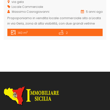
via gela
Locale Commerciale
Massimo Casrogiovanni
5 anni ago
Propoponiamo in vendita locale commerciale sito a Licata
in via Gela, zona di alta visibilitá, con due grandi vetrine
sulla strada principale, circa 80 mq e retrostante spazio
2
140 m
2
esclusivo di circa 60 mq. per maggiori informazioni
0922771531