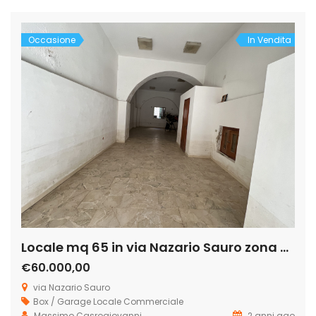
notano degli archi in stile arabo, ha una […]
Occasione
In Vendita
Locale mq 65 in via Nazario Sauro zona centro – Licata
€60.000,00
via Nazario Sauro
Box / Garage
Locale Commerciale
Massimo Casrogiovanni
2 anni ago