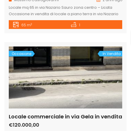
Locale mq 65 in via Nazario Sauro zona centro – Licata
Occasione in vendita di locale a piano terra in via Nazario
Sauro, arteria stradale principale che dal centro storico
2
65 m
1
porta verso la zona del porto e quindi di ottima visibilità per
qualsiasi attività commerciale, artigianale o studio
professionale, o, semplicemente per utilizzo di magazzino
[…]
Occasione
In Vendita
Locale commerciale in via Gela in vendita
€120.000,00