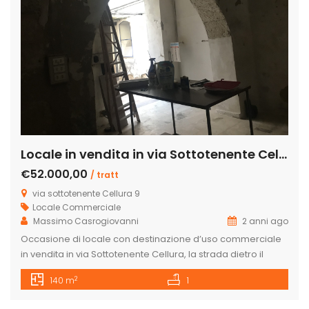
Locale in vendita in via Sottotenente Cellura 9, Licata
€52.000,00
/ tratt
via sottotenente Cellura 9
Locale Commerciale
Massimo Casrogiovanni
2 anni ago
Occasione di locale con destinazione d’uso commerciale
in vendita in via Sottotenente Cellura, la strada dietro il
palazzo di città, a piano terra, con atrio al centro scoperto
2
140 m
1
e le quattro stanze attorno a questo atro lo rendono unico
nel suo genere. nell’immobile di antica costruzione si