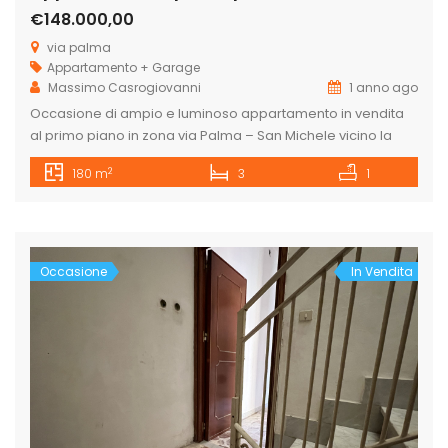
€148.000,00
via palma
Appartamento + Garage
Massimo Casrogiovanni
1 anno ago
Occasione di ampio e luminoso appartamento in vendita
al primo piano in zona via Palma – San Michele vicino la
rotonda di via Palma bivio San Michele. L’appartamento è
2
180 m
3
1
composto da ingresso, salone, camera matrimoniale, due
camere da letto doppie, sala da pranzo con cucina,
ripostiglio e dispensa. Doppia esposizione con ampi
balconi, prospetto ristrutturato […]
Occasione
In Vendita