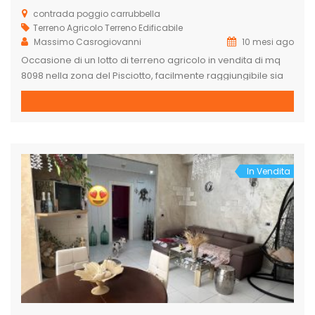
contrada poggio carrubbella
Terreno Agricolo
Terreno Edificabile
Massimo Casrogiovanni
10 mesi ago
Occasione di un lotto di terreno agricolo in vendita di mq
8098 nella zona del Pisciotto, facilmente raggiungibile sia
dalla strada torre di Gaffe – Pisciotto e sia della SS 115.
Strada per raggiungere il lotto in buono stato. Ottimo
investimento sia per terreno agricolo e sia per eventuale
edificazione di una casa di circa […]
In Vendita