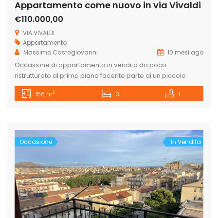
Appartamento come nuovo in via Vivaldi
€110.000,00
VIA VIVALDI
Appartamento
Massimo Casrogiovanni
10 mesi ago
Occasione di appartamento in vendita da poco
ristrutturato al primo piano facente parte di un piccolo
condominio di sole due unità abitative, composto da
2
156 m
3
1
ingresso con camino, ampio salone, cucina e sala da
pranzo, camera matrimoniale, n.2 ampie camere da letto,
bagno con ampia doccia, ripostiglio e chiostra
interna/lavanderia. Per maggiori informazioni contattateci
allo 0922771531 […]
Occasione
In Vendita