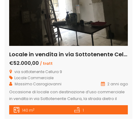
Locale in vendita in via Sottotenente Cellura 9, Licata
€52.000,00
/ tratt
via sottotenente Cellura 9
Locale Commerciale
Massimo Casrogiovanni
2 anni ago
Occasione di locale con destinazione d’uso commerciale
in vendita in via Sottotenente Cellura, la strada dietro il
palazzo di città, a piano terra, con atrio al centro scoperto
2
140 m
1
e le quattro stanze attorno a questo atro lo rendono unico
nel suo genere. nell’immobile di antica costruzione si
notano degli archi in stile arabo, ha una […]