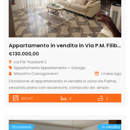
Appartamento in vendita in Via P.M. Filiberto Pizzolati 2, Licata
€130.000,00
via P.M. Pizzolanti 2
Appartamento
Appartamento + Garage
Massimo Casrogiovanni
1 mese ago
Occasione di appartamento in vendita in zona via Palma,
secondo piano con ascensore, composto da: ampio
ingresso, cucina-soggiorno unico ambiente con due
2
150 m
4
2
aperture, n. 4 camere da letto, bagno appena ristrutturato
con vasca, doppio servizio con doccia, ampio balcone
unico a gallaria con ascensore. Infissi in alluminio color
legno con doppi vetri di nuova installazione, […]
Occasione
In Vendita