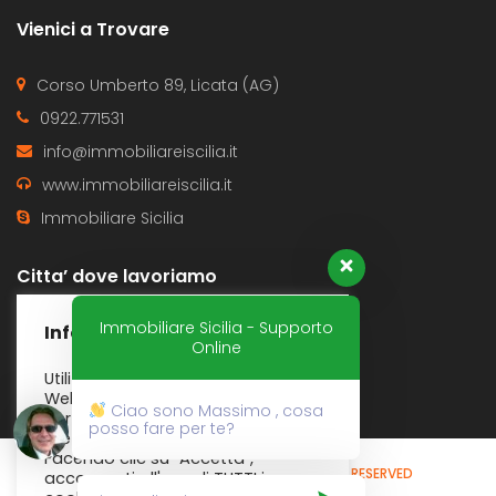
Vienici a Trovare
Corso Umberto 89, Licata (AG)
0922.771531
info@immobiliareiscilia.it
www.immobiliareiscilia.it
Immobiliare Sicilia
Citta’ dove lavoriamo
Immobiliare Sicilia - Supporto
Butera
Gela
Informativa Cookies
Online
Licata
Ravanusa
Utilizziamo i cookie sul nostro sito
Web per offrirti l'esperienza più
Ciao sono Massimo , cosa
pertinente ricordando le tue
posso fare per te?
preferenze e ripetendo le visite.
Facendo clic su "Accetta",
© 2020 - IMMOBILIARE SICILIA
ALL RIGHTS RESERVED
acconsenti all'uso di TUTTI i