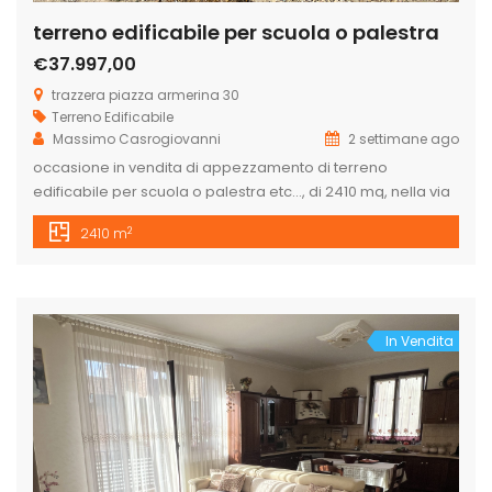
terreno edificabile per scuola o palestra
€37.997,00
trazzera piazza armerina 30
Terreno Edificabile
Massimo Casrogiovanni
2 settimane ago
occasione in vendita di appezzamento di terreno
edificabile per scuola o palestra etc…, di 2410 mq, nella via
Trazzera Piazza Armerina, zona via Gela, di cui 2100 mq è
2
2410 m
un unico lotto e 310 mq è vicinissimo (diviso da una strada).
É veramente un bel posto panoramico con la vista del
mare e del paesaggio, […]
In Vendita