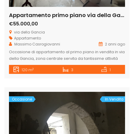
Appartamento primo piano via della Gancia
€55.000,00
via della Gancia
Appartamento
Massimo Casrogiovanni
2 anni ago
Occasione di appartamento al primo piano in vendita in via
della Gancia, zona centrale servita da tantissime attività
commerciali, composto da: ingresso, salone doppio,
2
120 m
3
1
cucina abitabile da dove si accede ad un grande terrazzo
interno di proprietà esclusiva, camera matrimoniale,
camera da letto, bagno e ripostiglio. L’appartamento oltre
che per civile abitazione si presta anche […]
Occasione
In Vendita