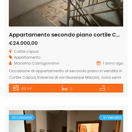
Appartamento secondo piano cortile Capua
€24.000,00
Cortile capua
Appartamento
Massimo Casrogiovanni
1 anno ago
Occasione di appartamento al secondo piano in vendita in
Cortile Capua, traversa di via Giuseppe Mazzini, zona semi
centrale vicinissimo la chiesa di sette spade, composto da
2
65 m
2
1
ingresso-soggiorno, angolo cottura finestrato, bagno in
buone condizioni e due camere. l’appartamento è subito
disponile. Piccolo condominio di soli tre unità immobiliari.
possibilità di acquistare a un prezzo […]
Occasione
In Vendita