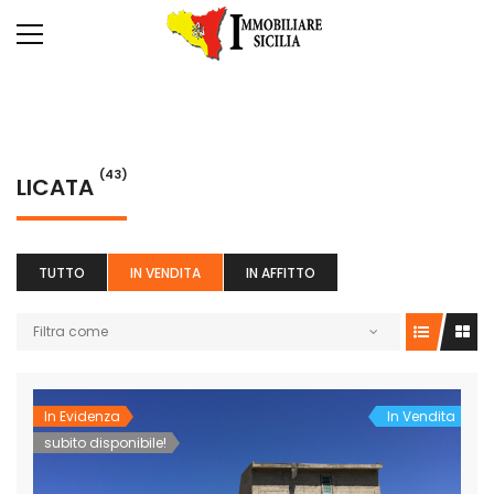
(43)
LICATA
TUTTO
IN VENDITA
IN AFFITTO
Filtra come
In Evidenza
In Vendita
subito disponibile!