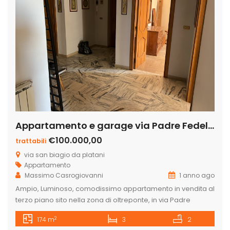
Appartamento e garage via Padre Fedele da San Biagio n. 4
€100.000,00
trattabili
via san biagio da platani
Appartamento
Massimo Casrogiovanni
1 anno ago
Ampio, Luminoso, comodissimo appartamento in vendita al
terzo piano sito nella zona di oltreponte, in via Padre
Fedele da San Biagio, ex traversa di via Costantino Nigra,
2
174 m
3
2
composto da un ampio ingresso, un grade salone, due