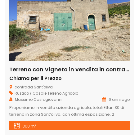
Terreno con Vigneto in vendita in contrada sant’ oliva s.n.c., Licata
Chiama per il Prezzo
contrada Sant'oliva
Rustico / Casale
Terreno Agricolo
Massimo Casrogiovanni
6 anni ago
Proponiamo in vendita azienda agricola, totali Ettari 30 di
terreno in zona Sant’oliva, con ottima esposizione, 2
caseggiati, alberi d’ ulivo, 9 ettari di vigneto di cui 3 ettari di
2
300 m
Tabernet Savignon e 6 ettari di nero D’Avola. , 6 ettari di
seminativo, alberi d’ulivo a macchia e circa 15ettari di