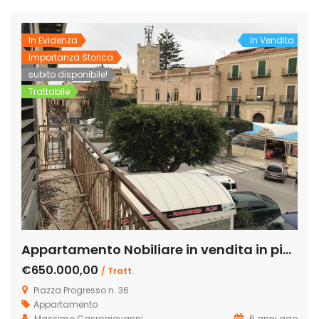
pascolo. Nel terreno si […]
In Evidenza
In Vendita
Importanza Storica
subito disponibile!
Trattabile
Appartamento Nobiliare in vendita in piazza Progresso, 32, Licata
€650.000,00
/ Tratt.
Piazza Progresso n. 36
Appartamento
Massimo Casrogiovanni
6 anni ago