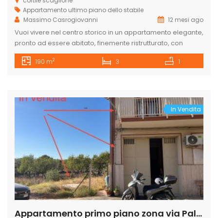
cortile scaglione
Appartamento
ultimo piano dello stabile
Massimo Casrogiovanni
12 mesi ago
Vuoi vivere nel centro storico in un appartamento elegante,
pronto ad essere abitato, finemente ristrutturato, con
terrazzo panoramico e subito disponibile? Allora questa
2
190 m
3
1
proprietâ fa per te! Guarda le foto e ammira la bellezza di
questa proprietâ, i grandi spazi lussuosi, le grandi stanze
comode, il parquet originale in ottimo stato n tutte le
stanze. […]
In Vendita
Appartamento primo piano zona via Palma