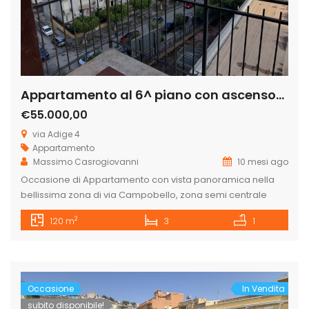
Appartamento al 6^ piano con ascensore in via Adige
€55.000,00
via Adige 4
Appartamento
Massimo Casrogiovanni
10 mesi ago
Occasione di Appartamento con vista panoramica nella
bellissima zona di via Campobello, zona semi centrale
vicino le scuole, supermercati e vicino al centro
2
120 m
3
1
commerciale San Giorgio. L’appartamento è subito
disponibile ed è composto da ingresso, cucina abitabile,
salone, corridoio, tre camere da letto, un bagno ed altra
stanza. Per maggiori informazioni contattateci allo
0922771531 o […]
Occasione
In Vendita
subito disponibile!