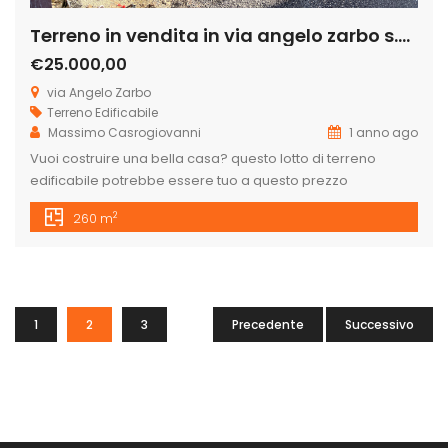
Terreno in vendita in via angelo zarbo s.n.c
€25.000,00
via Angelo Zarbo
Terreno Edificabile
Massimo Casrogiovanni
1 anno ago
Vuoi costruire una bella casa? questo lotto di terreno
edificabile potrebbe essere tuo a questo prezzo
eccezionale, al di sotto del valore di mercato. Il lotto è di
2
260 m
260 mq, ma 60 mq sono destinati a strada, quindi
rimangono 200 mq netti dove potrai realizzare la casa.
Possibilità di costruire o una villetta a piano […]
1
2
3
Precedente
Successivo