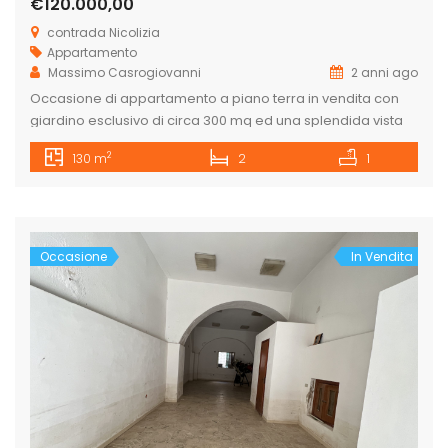
€120.000,00
contrada Nicolizia
Appartamento
Massimo Casrogiovanni
2 anni ago
Occasione di appartamento a piano terra in vendita con
giardino esclusivo di circa 300 mq ed una splendida vista
mare, soleggiato e luminoso, nella contrada Nicolizia a
2
130 m
2
1
Licata, a 5 minuti dalla città e con possibilità di raggiungere
la spiaggia del Cavalluccio a piedi distante circa 700 metri.
L’appartamento è composto da un slone, la […]
Occasione
In Vendita