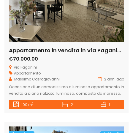
Appartamento in vendita in Via Paganini 15, Fondachello
€70.000,00
via Paganini
Appartamento
Massimo Casrogiovanni
2 anni ago
Occasione di un comodissimo e luminoso appartamento in
vendita a piano rialzato, luminoso, composto da ingresso,
cucina abitabile, salone, bagno, camera matrimoniale,
2
100 m
2
1
cameretta e ripostiglio. dall’ingresso si accede dal piano
rialzato di circa otto gradini mentre ad est e cioè dalla
cucina con balcone, dal bagno e dalla camera
matrimoniale corrisponde ad un primo piano. […]