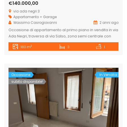
€140.000,00
via ada negri 3
Appartamento + Garage
Massimo Casrogiovanni
2 anni ago
Occasione di appartamento al primo piano in vendita in via
Ada Negri, traversa di via Salso, zona semi centrale con
una bella esposizione al sole sia la mattina che il
2
180 m
3
1
pomeriggio, composto da: Ingresso, salone con angolo
bar, cucina abitabile, bagno, grande camera da letto
matrimoniale, 2 ampie camere da letto per ragazzi,
ripostiglio e […]
Occasione
In Vendita
subito disponibile!