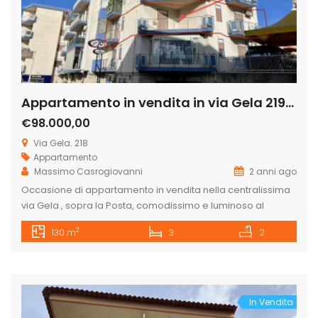
Appartamento in vendita in via Gela 219, Licata
€98.000,00
Via Gela. 218
Appartamento
Massimo Casrogiovanni
2 anni ago
Occasione di appartamento in vendita nella centralissima
via Gela , sopra la Posta, comodissimo e luminoso al
secondo piano con ascensore, composto da ingresso,
2
130 m
3
2
cucina abitabile prospiciente sulla via Gela, salotto e sala
da pranzo che si affacciano sulla via generale La Marmora
nonché sopra il negozio di athelier Jo sposa, camera
matrimoniale, 2 ampie […]
In Vendita