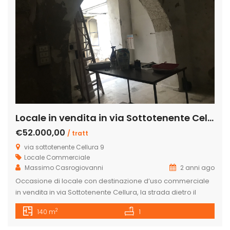
Locale in vendita in via Sottotenente Cellura 9, Licata
€52.000,00
/ tratt
via sottotenente Cellura 9
Locale Commerciale
Massimo Casrogiovanni
2 anni ago
Occasione di locale con destinazione d’uso commerciale
in vendita in via Sottotenente Cellura, la strada dietro il
palazzo di città, a piano terra, con atrio al centro scoperto
2
140 m
1
e le quattro stanze attorno a questo atro lo rendono unico
nel suo genere. nell’immobile di antica costruzione si