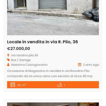
Locale in vendita in via R. Pilo, 36
€27.000,00
via rosolino pilo 36
Box / Garage
Massimo Casrogiovanni
2 anni ago
Occasione di Magazzino in vendita in via Rosolino Pilo
composto da un unico vano con servizio di circa 45 mq.
Libero da subito, ottimo investimento per garage, deposito
2
45 m
1
o apertura di piccola attività artigianale o commerciale in
quanto si trova vicino l’arco di corso Italia, zona servita da
attività commerciali. Possibilità di acquistare altro
magazzino […]