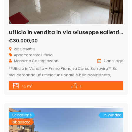
Ufficio in vendita in Via Giuseppe Balletti 3, Centro, Licata
€30.000,00
via Balletti 3
Appartamento
Ufficio
Massimo Casrogiovanni
2 anni ago
**Ufficio in Vendita – Primo Piano su Corso Serrovira** Se
stai cercando un ufficio funzionale e ben posizionato,
questa è l’opportunità che fa per te! Situato al primo piano
2
45 m
1
di un edificio con destinazione A10, questo ufficio di circa 50
mq offre tutto lo spazio necessario per la tua attività
professionale. Composto da una sala […]
Occasione
In Vendita
Ribassato