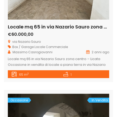
Locale mq 65 in via Nazario Sauro zona centro – Licata
€60.000,00
via Nazario Sauro
Box / Garage
Locale Commerciale
Massimo Casrogiovanni
2 anni ago
Locale mq 65 in via Nazario Sauro zona centro – Licata
Occasione in vendita di locale a piano terra in via Nazario
Sauro, arteria stradale principale che dal centro storico
2
65 m
1
porta verso la zona del porto e quindi di ottima visibilità per
qualsiasi attività commerciale, artigianale o studio
professionale, o, semplicemente per utilizzo di magazzino
[…]
Occasione
In Vendita