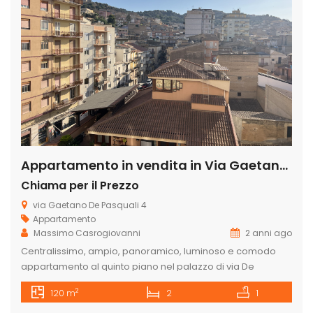
Appartamento in vendita in Via Gaetano de pasquali 4, Centro
Chiama per il Prezzo
via Gaetano De Pasquali 4
Appartamento
Massimo Casrogiovanni
2 anni ago
Centralissimo, ampio, panoramico, luminoso e comodo
appartamento al quinto piano nel palazzo di via De
Pasquali n. 4, composto da ingresso, salone, corridoio,
2
120 m
2
1
camera matrimoniale, cameretta, bagno, cucina, cucinino
e ripostiglio. doppio affaccio, disponibile dal mese di