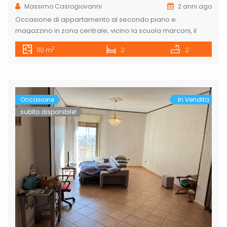
Massimo Casrogiovanni
2 anni ago
Occasione di appartamento al secondo piano e
magazzino in zona centrale, vicino la scuola marconi, il
liceo e la scuola Dino Liotta nonchè vicino il porto turistico.
2
110 m
2
2
L’appartamento che da su due strade parallele (via
sottotenente D’Arrigo e via Macello) è composto da:
ingresso, salotto, cucina abitabile, camera matrimoniale,
Camera per ragazzi con due letti, […]
Occasione
In Vendita
subito disponibile!