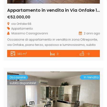
Appartamento in vendita in Via Onfake 16, – Oltreponte
€52.000,00
via Onfake 68
Appartamento
Massimo Casrogiovanni
2 anni ago
Occasione di appartamento in vendita in zona Oltreponte,
via Onfake, piano terzo, spazioso e luminosissimo, subito
disponibile ed abitabile. È composto da un grande
2
140 m
3
-3
ingresso, salone, ampia cucina abitabile, bagno, camera
matrimoniale, due camere grandi per ragazzi e ripostiglio.
Bellissima esposizione doppia con balconi paralleli, ottima
vista della città, zona oltreponte vicino la scuola
Quasimodo. […]
Occasione
In Vendita
subito disponibile!