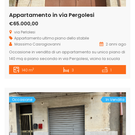
Appartamento in via Pergolesi
€65.000,00
via Perlolesi
Appartamento
ultimo piano dello stabile
Massimo Casrogiovanni
2 anni ago
Occasione in vendita di un appartamento su unico piano di
140 mq a piano secondo in via Pergolesi, vicino la scuola
elementare “Vincenzo Greco” composto da ingresso,
2
140 m
3
1
salone, una grande cucina abitabile, 3 camere ampie da
letto, bagno, ripostiglio, corridoio. L’edificio è composto da
sole 4 unità abitative, ha un grande bancone. Ideale per
famiglia […]
Occasione
In Vendita