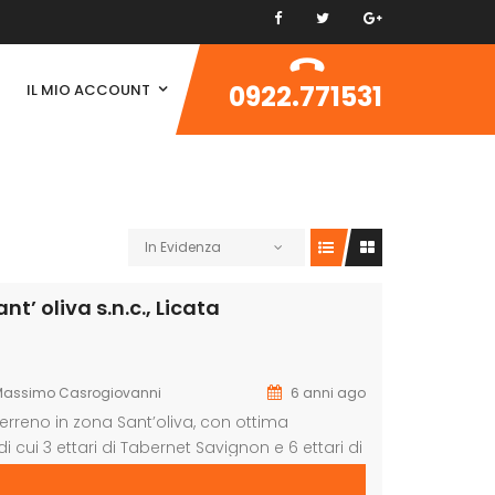
0922.771531
IL MIO ACCOUNT
In Evidenza
t’ oliva s.n.c., Licata
Massimo Casrogiovanni
6 anni ago
terreno in zona Sant’oliva, con ottima
 di cui 3 ettari di Tabernet Savignon e 6 ettari di
ia e circa 15ettari di pascolo. Nel terreno si […]