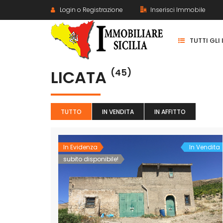
Login o Registrazione
Inserisci Immobile
TUTTI GLI
LICATA
(45)
TUTTO
IN VENDITA
IN AFFITTO
In Evidenza
In Vendita
subito disponibile!