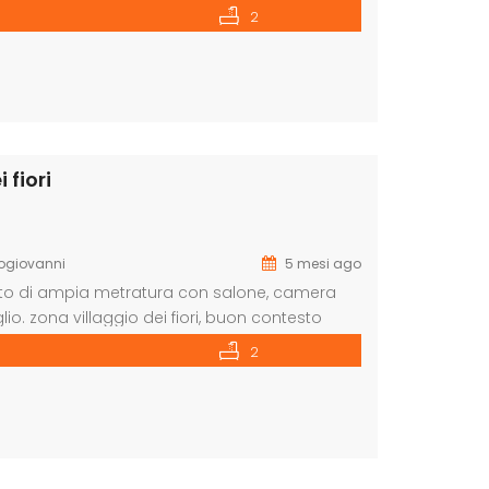
ia, ampio balcone unico a gallaria con
2
i nuova installazione, […]
fiori
ogiovanni
5 mesi ago
to di ampia metratura con salone, camera
io. zona villaggio dei fiori, buon contesto
0922771531 o venie a trovarci in corso Umberto
2