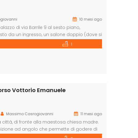
giovanni
10 mesi ago
azzo di via Barrile 9 al sesto piano,
to da un ingresso, un salone doppio (dove si
etta, bagno, cucina, corridoio e ripostiglio.
1
li e primarie, a pochi metri […]
corso Vottorio Emanuele
Massimo Casrogiovanni
11 mesi ago
 città, di fronte alla maestosa chiesa madre.
osizione ad angolo che permette di godere di
l secondo e il terzo, collegati da una scala