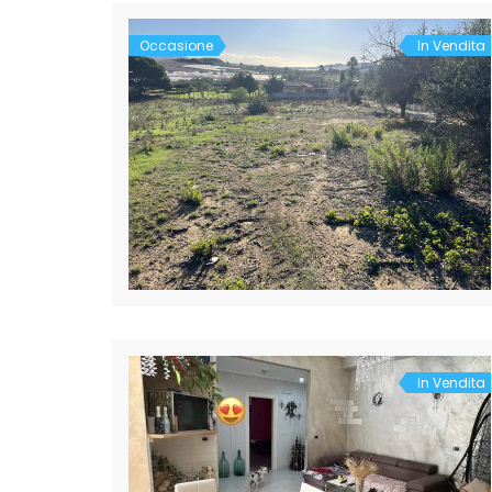
Occasione
In Vendita
In Vendita