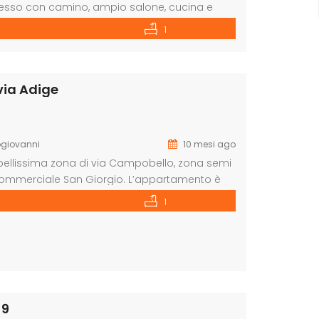
resso con camino, ampio salone, cucina e
a letto, bagno con ampia doccia, ripostiglio
1
ntattateci allo 0922771531 […]
via Adige
giovanni
10 mesi ago
ellissima zona di via Campobello, zona semi
o commerciale San Giorgio. L’appartamento è
ile, salone, corridoio, tre camere da letto,
1
tateci allo 0922771531 o […]
 9