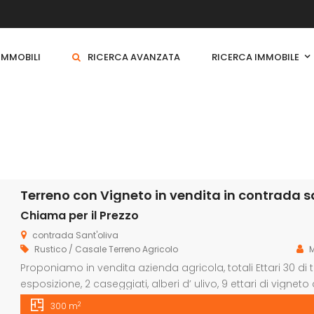
 IMMOBILI
RICERCA AVANZATA
RICERCA IMMOBILE
Terreno con Vigneto in vendita in contrada san
Chiama per il Prezzo
contrada Sant'oliva
Rustico / Casale
Terreno Agricolo
Proponiamo in vendita azienda agricola, totali Ettari 30 di 
esposizione, 2 caseggiati, alberi d’ ulivo, 9 ettari di vigneto
nero D’Avola. , 6 ettari di seminativo, alberi d’ulivo a macch
2
300 m