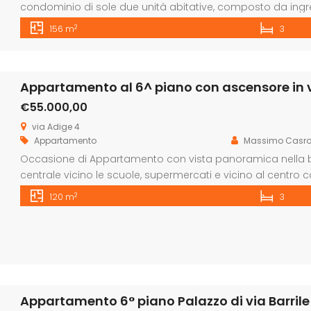
condominio di sole due unità abitative, composto da ing
sala da pranzo, camera matrimoniale, n.2 ampie camere d
2
156 m
3
e chiostra interna/lavanderia. Per maggiori informazioni co
Appartamento al 6^ piano con ascensore in 
€55.000,00
via Adige 4
Appartamento
Massimo Casro
Occasione di Appartamento con vista panoramica nella b
centrale vicino le scuole, supermercati e vicino al centr
subito disponibile ed è composto da ingresso, cucina abitab
2
120 m
3
un bagno ed altra stanza. Per maggiori informazioni contat
Appartamento 6° piano Palazzo di via Barrile