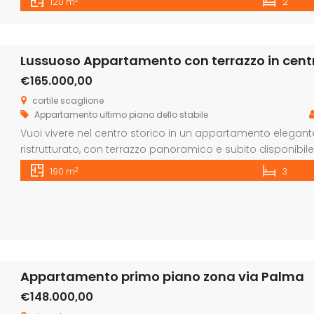
120 m
2
interna. Al quarto piano si […]
Lussuoso Appartamento con terrazzo in centr
€165.000,00
cortile scaglione
Appartamento
ultimo piano dello stabile
Vuoi vivere nel centro storico in un appartamento elegant
ristrutturato, con terrazzo panoramico e subito disponibile
foto e ammira la bellezza di questa proprietâ, i grandi spaz
2
190 m
3
parquet originale in ottimo stato n tutte le stanze. […]
Appartamento primo piano zona via Palma
€148.000,00