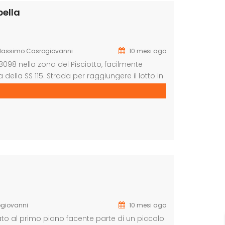
bella
assimo Casrogiovanni
10 mesi ago
8098 nella zona del Pisciotto, facilmente
 della SS 115. Strada per raggiungere il lotto in
 e sia per eventuale edificazione di una casa
giovanni
10 mesi ago
to al primo piano facente parte di un piccolo