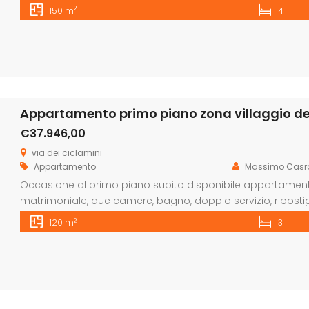
appena ristrutturato con vasca, doppio servizio con docc
2
150 m
4
ascensore. Infissi in alluminio color legno con doppi vetri d
Appartamento primo piano zona villaggio dei 
€37.946,00
via dei ciclamini
Appartamento
Massimo Casr
Occasione al primo piano subito disponibile appartamen
matrimoniale, due camere, bagno, doppio servizio, ripostigl
condominiale. Per maggiori informazioni contattateci allo 
2
120 m
3
89.