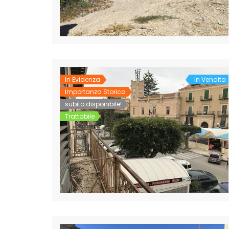
In Evidenza
In Vendita
Importanza Storica
subito disponibile!
Trattabile