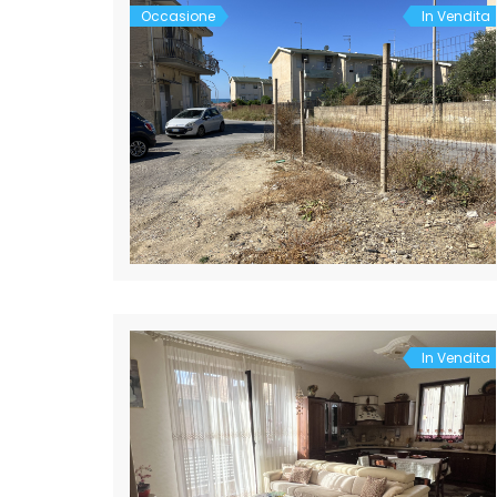
Occasione
In Vendita
In Vendita