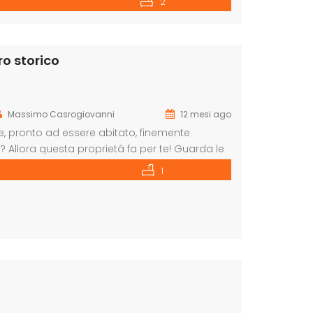
2
o storico
Massimo Casrogiovanni
12 mesi ago
e, pronto ad essere abitato, finemente
? Allora questa proprietâ fa per te! Guarda le
i lussuosi, le grandi stanze comode, il
1