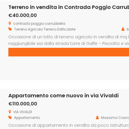
Terreno in vendita in Contrada Poggio Carru
€40.000,00
contrada poggio carrubbella
Terreno Agricolo
Terreno Edificabile
M
Occasione di un lotto di terreno agricolo in vendita di mq 
raggiungibile sia dalla strada torre di Gaffe – Pisciotto e sia
buono stato. Ottimo investimento sia per terreno agricolo
di circa […]
Appartamento come nuovo in via Vivaldi
€110.000,00
VIA VIVALDI
Appartamento
Massimo Casro
Occasione di appartamento in vendita da poco ristruttura