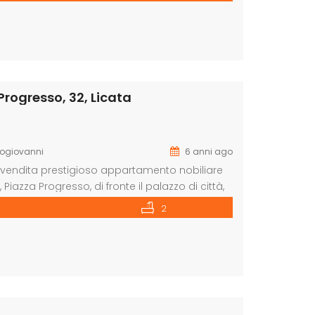
Progresso, 32, Licata
ogiovanni
6 anni ago
n vendita prestigioso appartamento nobiliare
Piazza Progresso, di fronte il palazzo di città,
roprietà si ammirano gli affreschi eseguiti da
2