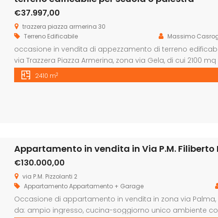
€37.997,00
trazzera piazza armerina 30
Terreno Edificabile
Massimo Casrog
occasione in vendita di appezzamento di terreno edificabil
via Trazzera Piazza Armerina, zona via Gela, di cui 2100 mq 
da una strada). É veramente un bel posto panoramico con 
2
2410 m
Appartamento in vendita in Via P.M. Filiberto P
€130.000,00
via P.M. Pizzolanti 2
Appartamento
Appartamento + Garage
Occasione di appartamento in vendita in zona via Palm
da: ampio ingresso, cucina-soggiorno unico ambiente con