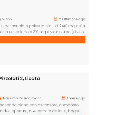
iovanni
2 settimane ago
e per scuola o palestra etc…, di 2410 mq, nella
è un unico lotto e 310 mq è vicinissimo (diviso
la vista del mare e del paesaggio, […]
izzolati 2, Licata
Massimo Casrogiovanni
1 mese ago
a, secondo piano con ascensore, composto
 due aperture, n. 4 camere da letto, bagno