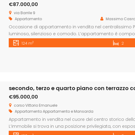
€87.000,00
via Barrile 9
Appartamento
Massimo Casro
Occasione di appartamento in vendita nel centralissimo Pal
luminoso, silenzioso e comodo. L’appartamento ê compos
puô ricavare una terza camera) camera matrimoniale, camer
2
124 m
2
zona centralissima servita da tantissime attivitâ commercia
secondo, terzo e quarto piano con terrazzo 
€95.000,00
corso Vittorio Emanuele
Appartamento
Appartamento e Mansarda
Appartamento in vendita nel cuore del centro storico della
L’immobile si trova in una posizione privilegiata, con esp
una luce naturale ineguagliabile. Si sviluppa su due piani, i
2