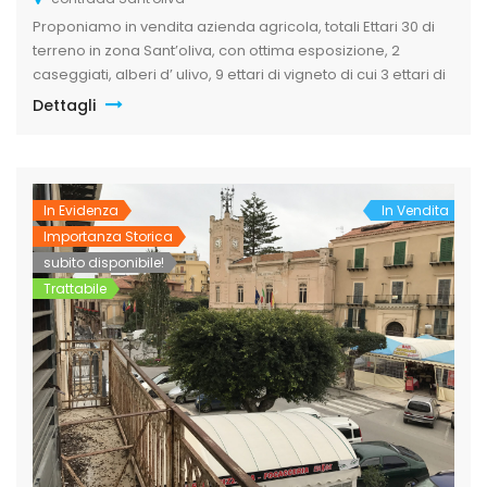
Proponiamo in vendita azienda agricola, totali Ettari 30 di
terreno in zona Sant’oliva, con ottima esposizione, 2
caseggiati, alberi d’ ulivo, 9 ettari di vigneto di cui 3 ettari di
Tabernet Savignon e 6 ettari di nero D’Avola. , 6 ettari di
Dettagli
seminativo, alberi d’ulivo a macchia e circa 15ettari di
pascolo. Nel terreno si […]
In Evidenza
In Vendita
Importanza Storica
subito disponibile!
Trattabile