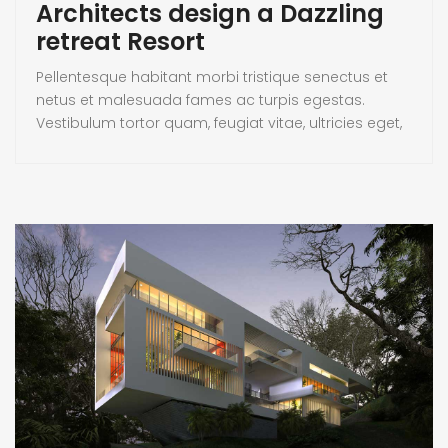
Architects design a Dazzling
retreat Resort
Pellentesque habitant morbi tristique senectus et
netus et malesuada fames ac turpis egestas.
Vestibulum tortor quam, feugiat vitae, ultricies eget,
tempor sit amet, ante. Donec eu libero sit amet
quam egestas semper. Aenean ultricies mi vitae
est. Mauris placerat eleifend leo. Quisque sit amet
est et sapien ullamcorper pharetra. Vestibulum erat
wisi, condimentum sed, commodo [...]