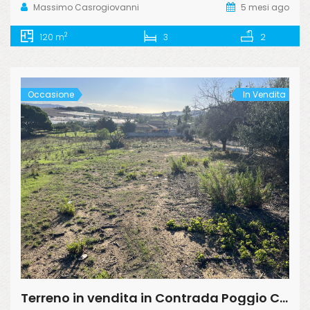
Massimo Casrogiovanni
5 mesi ago
2
120 m
3
2
Occasione
In Vendita
Terreno in vendita in Contrada Poggio Carrubella