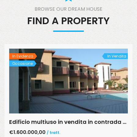
BROWSE OUR DREAM HOUSE
FIND A PROPERTY
In Evidenza
In Vendita
Occasione
Edificio multiuso in vendita in contrada Desusino s.n.c., Butera
€1.600.000,00
/ tratt.