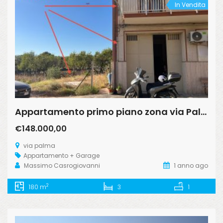
In Vendita
Appartamento primo piano zona via Palma
€148.000,00
via palma
Appartamento + Garage
Massimo Casrogiovanni
1 anno ago
2
180 m
3
1