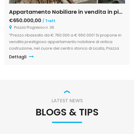
Appartamento Nobiliare in vendita in piazza Progresso, 32, Licata
€650.000,00
/ Tratt.
Piazza Progresso n. 36
“Prezzo ribassato da € 760.000 a € 650.000! Si propone in
vendita prestigioso appartamento nobiliare di antica
costruzione, nel cuore del centro storico di Licata, Piazza
Progresso, di fronte il palazzo di città, di circa 500 mq, su un
Dettagli
unico livello al primo piano. Nella proprietà si ammirano gli
affreschi eseguiti da Gregorietti, presenti in […]
LATEST NEWS
BLOGS & TIPS