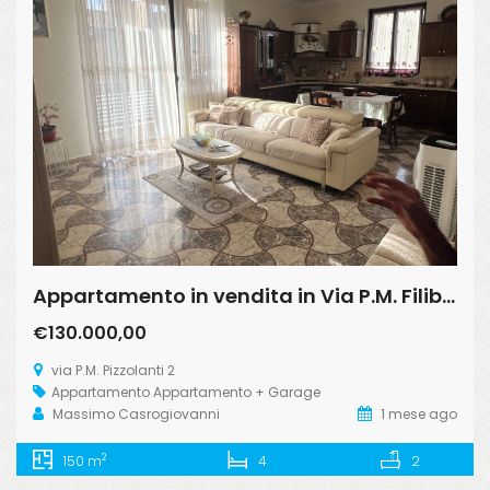
Appartamento in vendita in Via P.M. Filiberto Pizzolati 2, Licata
€130.000,00
via P.M. Pizzolanti 2
Appartamento
Appartamento + Garage
Massimo Casrogiovanni
1 mese ago
2
150 m
4
2