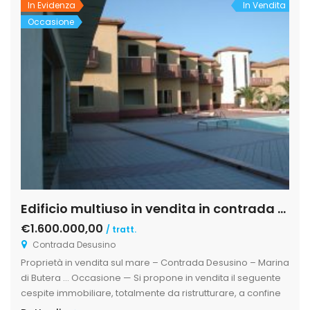
In Evidenza
In Vendita
Occasione
Edificio multiuso in vendita in contrada Desusino s.n.c., Butera
€1.600.000,00
/ tratt.
Contrada Desusino
Proprietà in vendita sul mare – Contrada Desusino – Marina
di Butera … Occasione — Si propone in vendita il seguente
cespite immobiliare, totalmente da ristrutturare, a confine
con la spiaggia, ottima struttura ricettiva, per casa di riposo