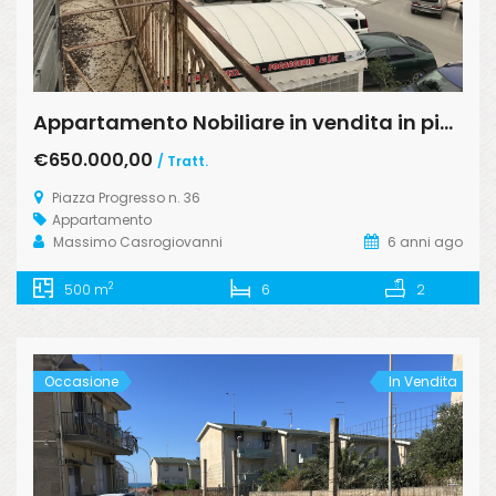
Appartamento Nobiliare in vendita in piazza Progresso, 32, Licata
€650.000,00
/ Tratt.
Piazza Progresso n. 36
Appartamento
Massimo Casrogiovanni
6 anni ago
2
500 m
6
2
Occasione
In Vendita