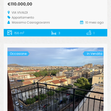
€110.000,00
VIA VIVALDI
Appartamento
Massimo Casrogiovanni
10 mesi ago
2
156 m
3
1
Occasione
In Vendita