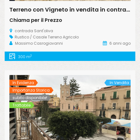
Terreno con Vigneto in vendita in contrada sant’ oliva s.n.c., Licata
Chiama per il Prezzo
contrada Sant'oliva
Rustico / Casale
Terreno Agricolo
Massimo Casrogiovanni
6 anni ago
2
300 m
In Evidenza
In Vendita
Importanza Storica
subito disponibile!
Trattabile