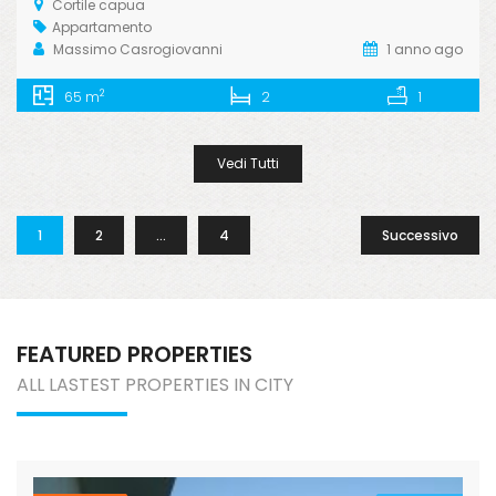
Cortile capua
Appartamento
Massimo Casrogiovanni
1 anno ago
2
65 m
2
1
Vedi Tutti
1
2
…
4
Successivo
FEATURED PROPERTIES
ALL LASTEST PROPERTIES IN CITY