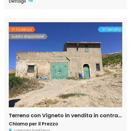
Dettagli
o residence turistico.. . UBICAZIONE: Regione Sicilia Comune
Butera (CL) S. S. 115 Km 245,80 Gela-Licata C/da […]
In Evidenza
In Vendita
subito disponibile!
Terreno con Vigneto in vendita in contrada sant’ oliva s.n.c., Licata
Chiama per il Prezzo
contrada Sant'oliva