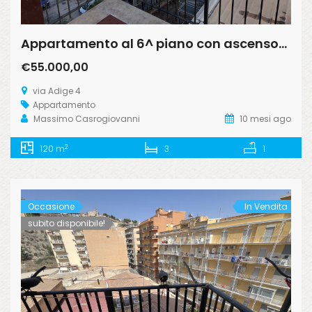
Appartamento al 6^ piano con ascensore in via Adige
€55.000,00
via Adige 4
Appartamento
Massimo Casrogiovanni
10 mesi ago
2
120 m
3
1
Occasione
In Vendita
subito disponibile!