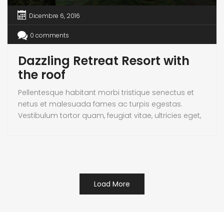
Dicembre 6, 2016
0 comments
Dazzling Retreat Resort with
the roof
Pellentesque habitant morbi tristique senectus et
netus et malesuada fames ac turpis egestas.
Vestibulum tortor quam, feugiat vitae, ultricies eget,
tempor sit amet, ante. Donec eu libero sit amet
quam egestas semper. Aenean ultricies mi vitae
est. Mauris placerat eleifend leo. Quisque sit amet
est et sapien ullamcorper pharetra. Vestibulum erat
wisi, condimentum sed, commodo [...]
Load More