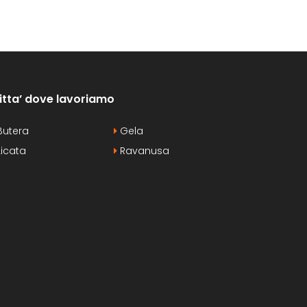
itta’ dove lavoriamo
utera
Gela
icata
Ravanusa