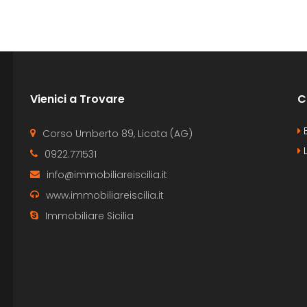
Vienici a Trovare
C
B
Corso Umberto 89, Licata (AG)
L
0922.771531
info@immobiliareiscilia.it
www.immobiliareiscilia.it
Immobiliare Sicilia