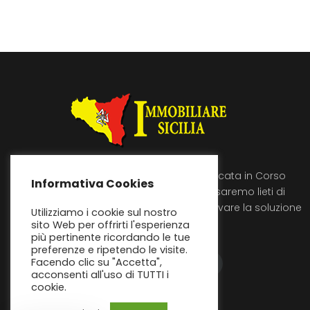
Immobiliare Sicilia si trova a Licata in Corso
Informativa Cookies
Umberto 89, vienici a trovare saremo lieti di
ascoltare le tue richieste e trovare la soluzione
Utilizziamo i cookie sul nostro
piu’ adatta alle tue esigenze!
sito Web per offrirti l'esperienza
più pertinente ricordando le tue
preferenze e ripetendo le visite.
Facendo clic su "Accetta",
acconsenti all'uso di TUTTI i
cookie.