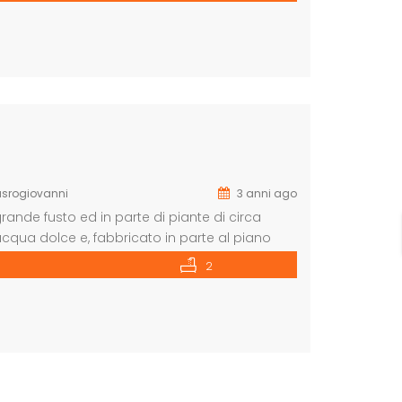
srogiovanni
3 anni ago
rande fusto ed in parte di piante di circa
acqua dolce e, fabbricato in parte al piano
zo dove si possono realizzare tre camere da
2