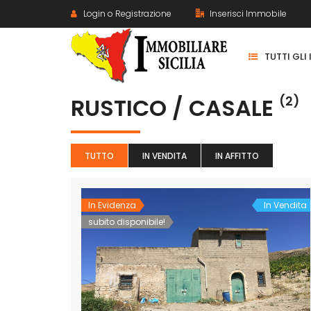
Login o Registrazione
Inserisci Immobile
TUTTI GLI
RUSTICO / CASALE
(2)
TUTTO
IN VENDITA
IN AFFITTO
In Evidenza
In Vendita
subito disponibile!