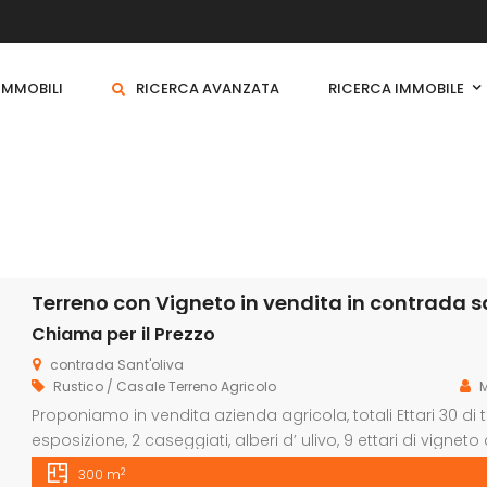
 IMMOBILI
RICERCA AVANZATA
RICERCA IMMOBILE
Terreno con Vigneto in vendita in contrada san
Chiama per il Prezzo
contrada Sant'oliva
Rustico / Casale
Terreno Agricolo
Proponiamo in vendita azienda agricola, totali Ettari 30 di 
esposizione, 2 caseggiati, alberi d’ ulivo, 9 ettari di vigneto
nero D’Avola. , 6 ettari di seminativo, alberi d’ulivo a macch
2
300 m