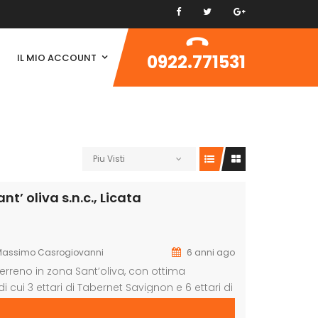
0922.771531
IL MIO ACCOUNT
Piu Visti
t’ oliva s.n.c., Licata
Massimo Casrogiovanni
6 anni ago
terreno in zona Sant’oliva, con ottima
 di cui 3 ettari di Tabernet Savignon e 6 ettari di
ia e circa 15ettari di pascolo. Nel terreno si […]