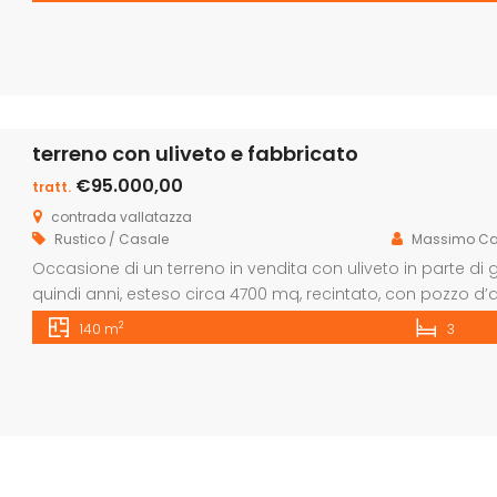
terreno con uliveto e fabbricato
€95.000,00
tratt.
contrada vallatazza
Rustico / Casale
Massimo Ca
Occasione di un terreno in vendita con uliveto in parte di g
quindi anni, esteso circa 4700 mq, recintato, con pozzo d’
terra rifinito con veranda coperta ed un primo piano grez
2
140 m
3
letto […]