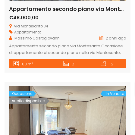
Appartamento secondo piano via Montesanto
€48.000,00
via Montesanto 34
Appartamento
Massimo Casrogiovanni
2 anni ago
Appartamento secondo piano via Montesanto Occasione
di appartamento al secondo piano nella via Montesanto,
soleggiato e luminoso poichè libero da tre lati con due
2
80 m
2
-2
balconi, uno in cucina e uno nella camera da letto, in zona
semi centrale vicinissimo al corso Garibaldi e accanto alla
scuola elementare Angelo Parla nonchè zona servita da
tantissime attività […]
Occasione
In Vendita
subito disponibile!