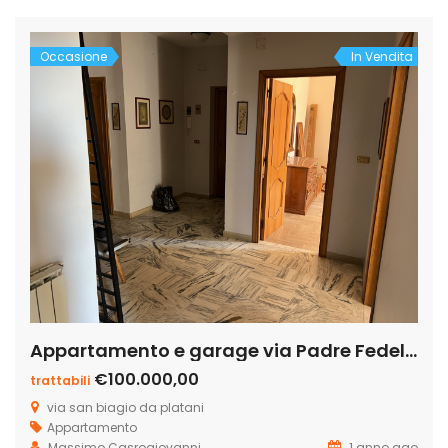
mare e del paesaggio, […]
Occasione
In Vendita
Appartamento e garage via Padre Fedele da San Biagio n. 4
€100.000,00
trattabili
via san biagio da platani
Appartamento
Massimo Casrogiovanni
1 anno ago