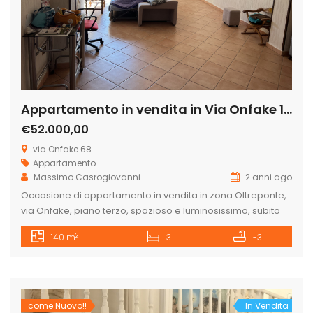
Appartamento in vendita in Via Onfake 16, – Oltreponte
€52.000,00
via Onfake 68
Appartamento
Massimo Casrogiovanni
2 anni ago
Occasione di appartamento in vendita in zona Oltreponte,
via Onfake, piano terzo, spazioso e luminosissimo, subito
disponibile ed abitabile. È composto da un grande
2
140 m
3
-3
ingresso, salone, ampia cucina abitabile, bagno, camera
matrimoniale, due camere grandi per ragazzi e ripostiglio.
Bellissima esposizione doppia con balconi paralleli, ottima
vista della città, zona oltreponte vicino la scuola
Quasimodo. […]
come Nuovo!!
In Vendita