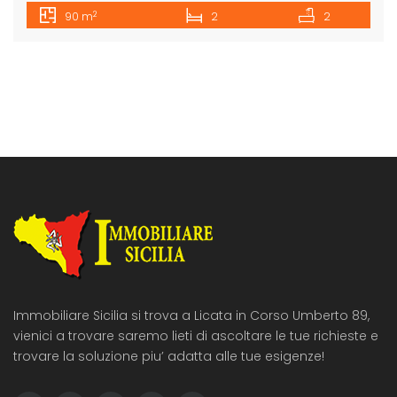
composta da un ingresso, una cucina, una sala e un bagno
2
90 m
2
2
a piano terra e un soppalco collegato da una bellissima
scala interna con un disimpegno, 2 camere da letto con
rispettive cabine armadio e un bagno. L’immobile si
presente in […]
Immobiliare Sicilia si trova a Licata in Corso Umberto 89,
vienici a trovare saremo lieti di ascoltare le tue richieste e
trovare la soluzione piu’ adatta alle tue esigenze!