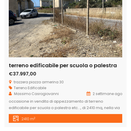
terreno edificabile per scuola o palestra
€37.997,00
trazzera piazza armerina 30
Terreno Edificabile
Massimo Casrogiovanni
2 settimane ago
occasione in vendita di appezzamento di terreno
edificabile per scuola o palestra etc…, di 2410 mq, nella via
Trazzera Piazza Armerina, zona via Gela, di cui 2100 mq è
2
2410 m
un unico lotto e 310 mq è vicinissimo (diviso da una strada).
É veramente un bel posto panoramico con la vista del