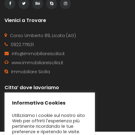
Vienici a Trovare
Corso Umberto 89, Licata (AG)
0922.771531
info@immobiliareiscilia.it
www.immobiliareiscilia.it
Immobiliare Sicilia
Citta’ dove lavoriamo
Butera
Gela
Informativa Cookies
Immobiliare Sicilia - Supporto
Licata
Ravanusa
Online
Utilizziamo i cookie sul nostro sito
Web per offrirti l'esperienza più
pertinente ricordando le tue
Ciao sono Massimo , cosa
preferenze e ripetendo le visite.