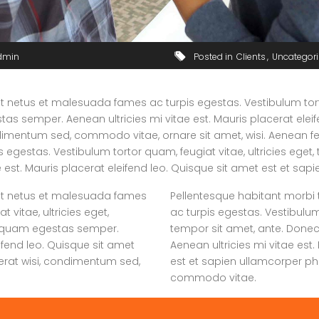
dmin
Posted in
Clients
Uncategor
t netus et malesuada fames ac turpis egestas. Vestibulum tortor
s semper. Aenean ultricies mi vitae est. Mauris placerat eleif
dimentum sed, commodo vitae, ornare sit amet, wisi. Aenean f
gestas. Vestibulum tortor quam, feugiat vitae, ultricies eget, 
st. Mauris placerat eleifend leo. Quisque sit amet est et sapi
 et netus et malesuada fames
Pellentesque habitant morbi 
 vitae, ultricies eget,
ac turpis egestas. Vestibulum 
et quam egestas semper.
tempor sit amet, ante. Done
eifend leo. Quisque sit amet
Aenean ultricies mi vitae est.
erat wisi, condimentum sed,
est et sapien ullamcorper ph
commodo vitae.