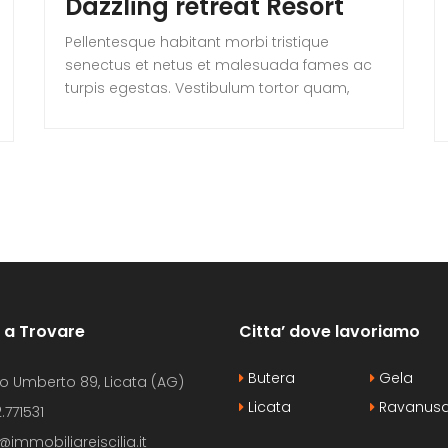
Dazzling retreat Resort
Pellentesque habitant morbi tristique
senectus et netus et malesuada fames ac
turpis egestas. Vestibulum tortor quam,
feugiat vitae, ultricies eget, tempor sit amet,
ante. Donec eu libero sit amet quam
egestas semper. Aenean ultricies mi vitae
est. Mauris placerat eleifend leo. Quisque sit
amet est et sapien ullamcorper pharetra.
Vestibulum erat wisi, condimentum sed,
commodo [...]
i a Trovare
Citta’ dove lavoriamo
Butera
Gela
o Umberto 89, Licata (AG)
Licata
Ravanus
.771531
@immobiliareiscilia.it