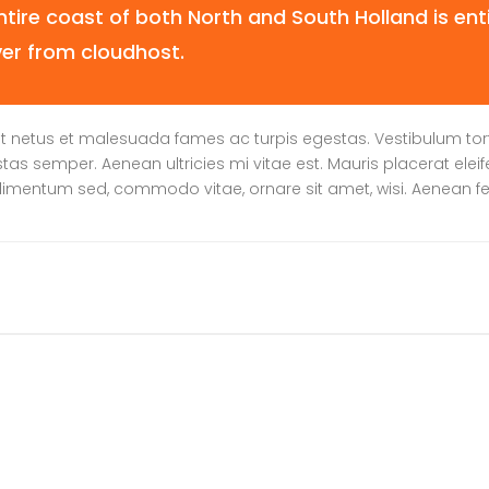
ire coast of both North and South Holland is enti
ver from cloudhost.
t netus et malesuada fames ac turpis egestas. Vestibulum tortor
s semper. Aenean ultricies mi vitae est. Mauris placerat eleif
ndimentum sed, commodo vitae, ornare sit amet, wisi. Aenean 