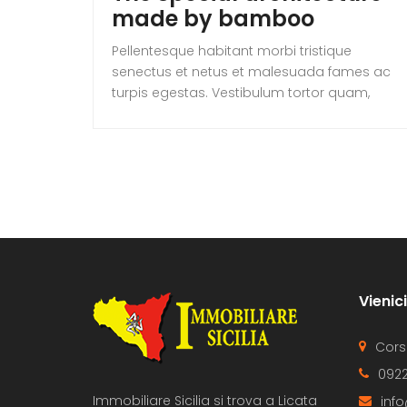
made by bamboo
Pellentesque habitant morbi tristique
senectus et netus et malesuada fames ac
turpis egestas. Vestibulum tortor quam,
feugiat vitae, ultricies eget, tempor sit amet,
ante. Donec eu libero sit amet quam
egestas semper. Aenean ultricies mi vitae
est. Mauris placerat eleifend leo.
Vienic
Cors
0922
Immobiliare Sicilia si trova a Licata
info