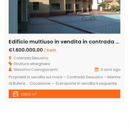
Edificio multiuso in vendita in contrada Desusino s.n.c., Butera
€1.600.000,00
/ tratt.
Contrada Desusino
Struttura alberghiera
Massimo Casrogiovanni
6 anni ago
Proprietà in vendita sul mare – Contrada Desusino – Marina
di Butera … Occasione — Si propone in vendita il seguente
cespite immobiliare, totalmente da ristrutturare, a confine
2
13800 m
con la spiaggia, ottima struttura ricettiva, per casa di riposo
o residence turistico.. . UBICAZIONE: Regione Sicilia Comune
Butera (CL) S. S. 115 Km 245,80 Gela-Licata C/da […]