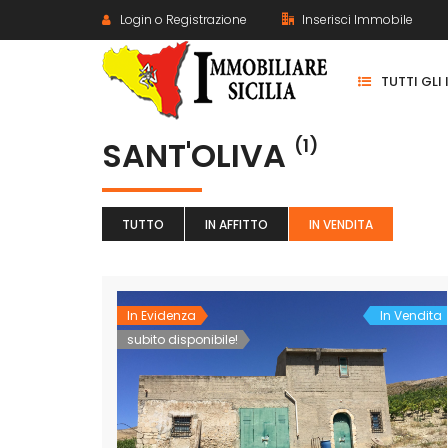
Login o Registrazione
Inserisci Immobile
TUTTI GLI
SANT'OLIVA
(1)
TUTTO
IN AFFITTO
IN VENDITA
In Evidenza
In Vendita
subito disponibile!