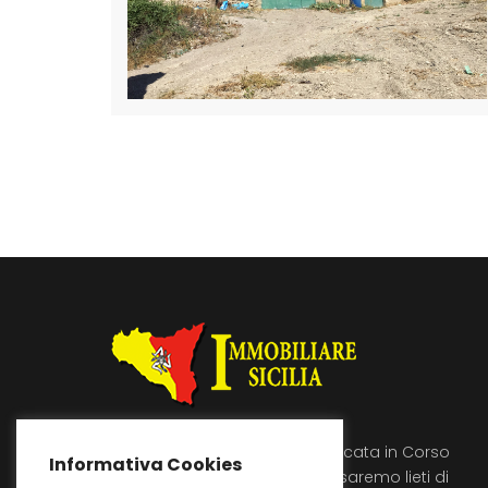
Immobiliare Sicilia si trova a Licata in Corso
Informativa Cookies
Umberto 89, vienici a trovare saremo lieti di