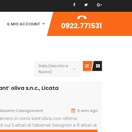
0922.771531
IL MIO ACCOUNT
Data (Vecchio a
Nuovo)
t’ oliva s.n.c., Licata
Massimo Casrogiovanni
6 anni ago
terreno in zona Sant’oliva, con ottima
 di cui 3 ettari di Tabernet Savignon e 6 ettari di