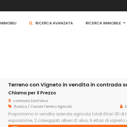
 IMMOBILI
RICERCA AVANZATA
RICERCA IMMOBILE
Terreno con Vigneto in vendita in contrada san
Chiama per il Prezzo
contrada Sant'oliva
Rustico / Casale
Terreno Agricolo
Proponiamo in vendita azienda agricola, totali Ettari 30 di 
esposizione, 2 caseggiati, alberi d’ ulivo, 9 ettari di vigneto