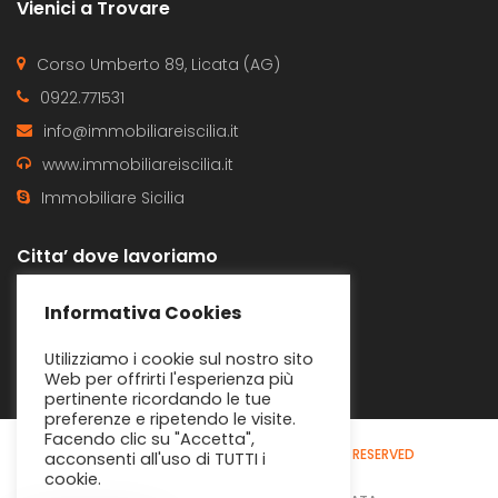
Vienici a Trovare
Corso Umberto 89, Licata (AG)
0922.771531
info@immobiliareiscilia.it
www.immobiliareiscilia.it
Immobiliare Sicilia
Citta’ dove lavoriamo
Butera
Gela
Informativa Cookies
Licata
Ravanusa
Utilizziamo i cookie sul nostro sito
Web per offrirti l'esperienza più
pertinente ricordando le tue
preferenze e ripetendo le visite.
Facendo clic su "Accetta",
© 2020 - IMMOBILIARE SICILIA
ALL RIGHTS RESERVED
acconsenti all'uso di TUTTI i
cookie.