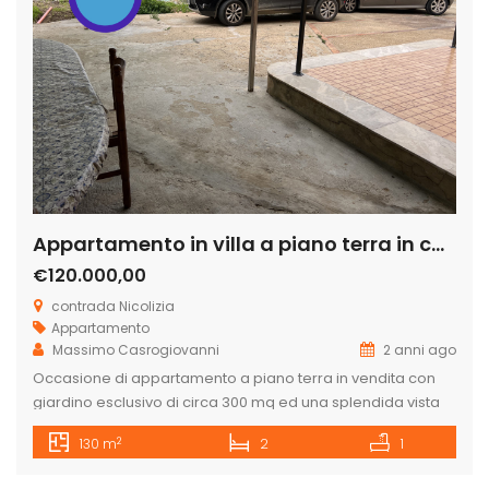
Appartamento in villa a piano terra in contrada Nicolizia
€120.000,00
contrada Nicolizia
Appartamento
Massimo Casrogiovanni
2 anni ago
Occasione di appartamento a piano terra in vendita con
giardino esclusivo di circa 300 mq ed una splendida vista
mare, soleggiato e luminoso, nella contrada Nicolizia a
2
130 m
2
1
Licata, a 5 minuti dalla città e con possibilità di raggiungere
la spiaggia del Cavalluccio a piedi distante circa 700 metri.