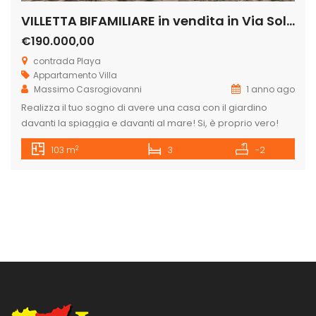
VILLETTA BIFAMILIARE in vendita in Via Soldato Vinciguerra 2 CONTRADA PLAYA
€190.000,00
contrada Playa
Appartamento
Villa
Massimo Casrogiovanni
1 anno ago
Realizza il tuo sogno di avere una casa con il giardino
davanti la spiaggia e davanti al mare! Si, è proprio vero!
Puoi comprare uno dei pochi immobili in vendita in regola
2
103 m
3
-2
con le normative edilizie ed urbanistiche, tutto
documentabile.. . DAVANTI AL MARE! La proprietà è situata
nella zona della Playa, zona in continua […]