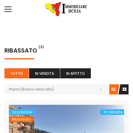
(3)
RIBASSATO
TUTTO
IN VENDITA
IN AFFITTO
Prezzo (Basso verso Alto)
Occasione
In Vendita
Ribassato