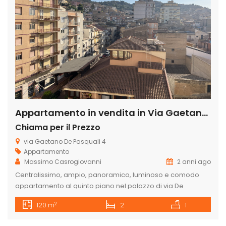
Appartamento in vendita in Via Gaetano de pasquali 4, Centro
Chiama per il Prezzo
via Gaetano De Pasquali 4
Appartamento
Massimo Casrogiovanni
2 anni ago
Centralissimo, ampio, panoramico, luminoso e comodo
appartamento al quinto piano nel palazzo di via De
Pasquali n. 4, composto da ingresso, salone, corridoio,
2
120 m
2
1
camera matrimoniale, cameretta, bagno, cucina, cucinino
e ripostiglio. doppio affaccio, disponibile dal mese di