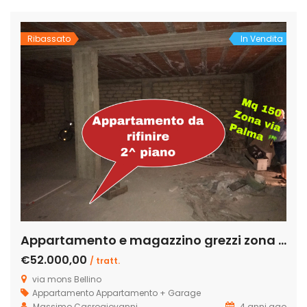
dicembre 2024 perchè attualmente affittato. Disponibilità di
garage con pagamento del prezzo di € 18.000 a parte per
[…]
Ribassato
In Vendita
Appartamento e magazzino grezzi zona via palma
€52.000,00
/ tratt.
via mons Bellino
Appartamento
Appartamento + Garage
Massimo Casrogiovanni
4 anni ago