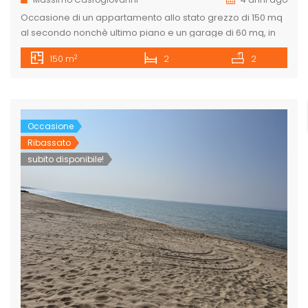
Occasione di un appartamento allo stato grezzo di 150 mq
al secondo nonchè ultimo piano e un garage di 60 mq, in
zona vicino l’eurospin di via Palma, in un piccolo
2
150 m
2
2
condominio di soli 4 unità abitative, zona tranquilla,
soleggiata, servita da vicini supermercati, scuole etc. per
maggiori informazioni contattateci allo 0922771531 o
veniteci a […]
Occasione
Ribassato
subito disponibile!