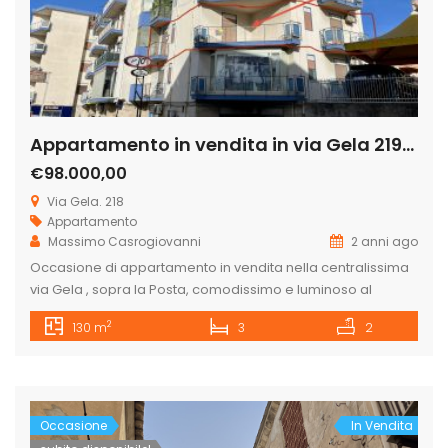
Appartamento in vendita in via Gela 219, Licata
€98.000,00
Via Gela. 218
Appartamento
Massimo Casrogiovanni
2 anni ago
Occasione di appartamento in vendita nella centralissima
via Gela , sopra la Posta, comodissimo e luminoso al
secondo piano con ascensore, composto da ingresso,
2
130 m
3
2
cucina abitabile prospiciente sulla via Gela, salotto e sala
da pranzo che si affacciano sulla via generale La Marmora
nonché sopra il negozio di athelier Jo sposa, camera
matrimoniale, 2 ampie […]
Occasione
In Vendita