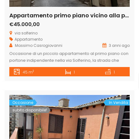
Appartamento primo piano vicino alla piazza sant’Angelo
€45.000,00
via solferino
Appartamento
Massimo Casrogiovanni
3 anni ago
Occasione di un piccolo appartamento al primo piano con
portone indipendente nella via Solferino, la strada che
porta da via Nazario Sauro alla bellissima Piazza
2
45 m
1
1
Sant’Angelo dove situato nella chiesa il patrono della città
di Licata. L’appartamento è composto da ingresso
soggiorno, cucininoo, bagno, camera matrimoniale e
ripostiglio. Ottimo investimento sia per una piccola
abitazione […]
Occasione
In Vendita
subito disponibile!