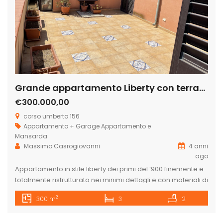
Grande appartamento Liberty con terrazzo in corso Umberto
€300.000,00
corso umberto 156
Appartamento + Garage
Appartamento e
Mansarda
Massimo Casrogiovanni
4 anni
ago
Appartamento in stile liberty dei primi del ‘900 finemente e
totalmente ristrutturato nei minimi dettagli e con materiali di
pregio sito nel in Corso Umberto, così composto: secondo
2
300 m
3
2
piano con due accessi indipendenti composto da un
monolocale adibito a studio professionale con ingresso,