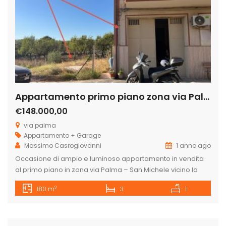
Appartamento primo piano zona via Palma
€148.000,00
via palma
Appartamento + Garage
Massimo Casrogiovanni
1 anno ago
Occasione di ampio e luminoso appartamento in vendita
al primo piano in zona via Palma – San Michele vicino la
rotonda di via Palma bivio San Michele. L’appartamento è
2
180 m
3
1
composto da ingresso, salone, camera matrimoniale, due
camere da letto doppie, sala da pranzo con cucina,
ripostiglio e dispensa. Doppia esposizione con ampi
balconi, prospetto ristrutturato […]