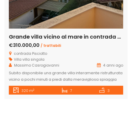
Grande villa vicino al mare in contrada Pisciotto
€310.000,00
/ trattabili
contrada Pisciotto
Villa
villa singola
Massimo Casrogiovanni
4 anni ago
Subito disponibile una grande villa interamente ristrutturata
vicino a pochi minuti a piedi dalla meravigliosa spiaggia
del pisciotto, famosa per essere estesa, libera e un mare
2
320 m
7
3
limpido, aperto e cristallino. La proprietà si sviluppa su tre
piani, composta da un piano terra con un appartamento
indipendente di circa 80 mq oltre la veranda coperta con
[…]