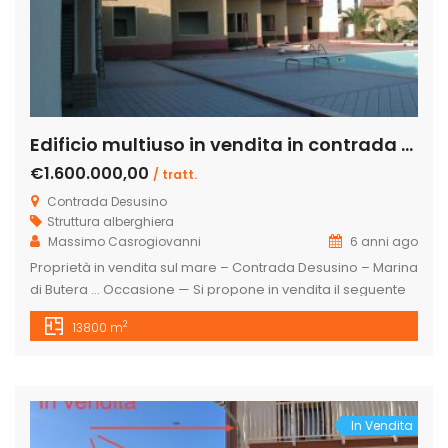
Edificio multiuso in vendita in contrada Desusino s.n.c., Butera
€1.600.000,00
/ tratt.
Contrada Desusino
Struttura alberghiera
Massimo Casrogiovanni
6 anni ago
Proprietà in vendita sul mare – Contrada Desusino – Marina
di Butera … Occasione — Si propone in vendita il seguente
cespite immobiliare, totalmente da ristrutturare, a confine
2
13800 m
con la spiaggia, ottima struttura ricettiva, per casa di riposo
o residence turistico.. . UBICAZIONE: Regione Sicilia Comune
Butera (CL) S. S. 115 Km 245,80 Gela-Licata C/da […]
In Vendita