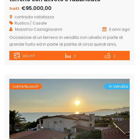
€95.000,00
tratt.
contrada vallatazza
Rustico / Casale
Massimo Casrogiovanni
3 anni ago
Occasione di un terreno in vendita con uliveto in parte di
grande fusto ed in parte di piante di circa quindi anni,
esteso circa 4700 mq, recintato, con pozzo d’acqua dolce
2
140 m
3
2
e, fabbricato in parte al piano terra rifinito con veranda
coperta ed un primo piano grezzo dove si possono
realizzare tre camere da letto […]
come Nuovo!!
In Vendita