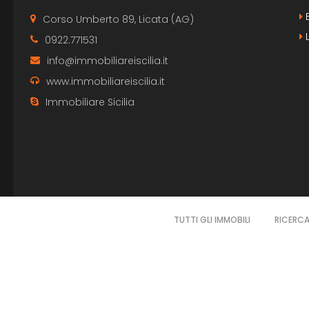
B
Corso Umberto 89, Licata (AG)
L
0922.771531
info@immobiliareiscilia.it
www.immobiliareiscilia.it
Immobiliare Sicilia
TUTTI GLI IMMOBILI
RICERC