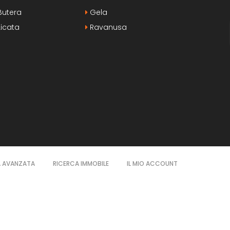
utera
Gela
icata
Ravanusa
A AVANZATA
RICERCA IMMOBILE
IL MIO ACCOUNT