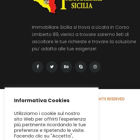
Immobiliare Sicilia si trova a Licata in Corso
Umberto 89, vienici a trovare saremo lieti di
ascoltare le tue richieste e trovare la soluzione
piu’ adatta alle tue esigenze!
© 2020 - IMMOBILIARE SICILIA
ALL RIGHTS RESERVED
Informativa Cookies
Utilizziamo i cookie sul nostro
sito Web per offrirti l'esperienza
più pertinente ricordando le tue
preferenze e ripetendo le visite.
Facendo clic su "Accetta",