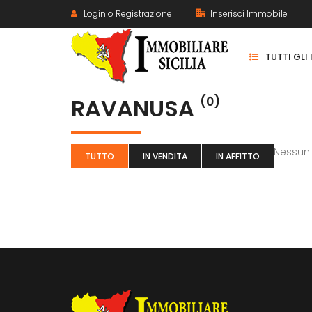
Login o Registrazione
Inserisci Immobile
TUTTI GLI
RAVANUSA
(0)
Nessun
TUTTO
IN VENDITA
IN AFFITTO