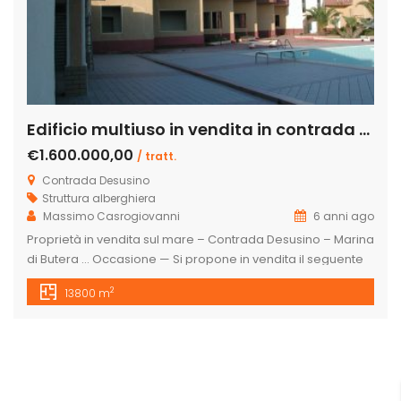
Edificio multiuso in vendita in contrada Desusino s.n.c., Butera
€1.600.000,00
/ tratt.
Contrada Desusino
Struttura alberghiera
Massimo Casrogiovanni
6 anni ago
Proprietà in vendita sul mare – Contrada Desusino – Marina
di Butera … Occasione — Si propone in vendita il seguente
cespite immobiliare, totalmente da ristrutturare, a confine
2
13800 m
con la spiaggia, ottima struttura ricettiva, per casa di riposo
o residence turistico.. . UBICAZIONE: Regione Sicilia Comune
Butera (CL) S. S. 115 Km 245,80 Gela-Licata C/da […]