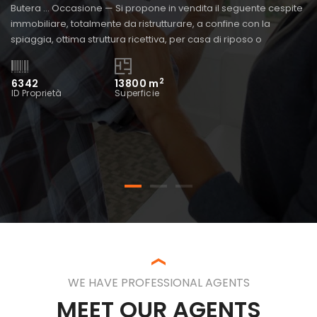
Butera … Occasione — Si propone in vendita il seguente cespite
immobiliare, totalmente da ristrutturare, a confine con la
spiaggia, ottima struttura ricettiva, per casa di riposo o
Pr
residence turistico.. . UBICAZIONE: Regione Sicilia Comune
te
Butera (CL) S. S. 115 Km 245,80 Gela-Licata C/da […]
al
2
6342
13800
m
ID Proprietà
Superficie
Sa
d’
6
ID
WE HAVE PROFESSIONAL AGENTS
MEET OUR AGENTS