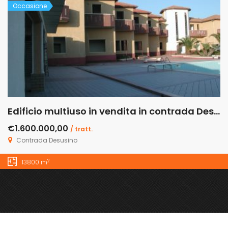
Occasione
Edificio multiuso in vendita in contrada Desusino s.n.c., Butera
€1.600.000,00
/ tratt.
Contrada Desusino
2
13800 m