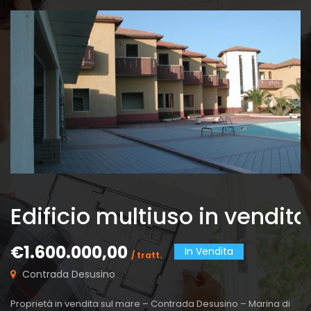
Edificio multiuso in vendita
€1.600.000,00
In Vendita
/ tratt.
Contrada Desusino
C
Proprietà in vendita sul mare – Contrada Desusino – Marina di