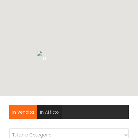
18
In Vendita
In Affitto