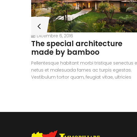
Dicembre 6, 2016
The special architecture
made by bamboo
Pellentesque habitant morbi tristique senectus e
netus et malesuada fames ac turpis egestas.
Vestibulum tortor quam, feugiat vitae, ultricies
eget, tempor sit amet, ante. Donec eu libero sit
amet quam egestas semper. Aenean ultricies m
vitae est. Mauris placerat eleifend leo.