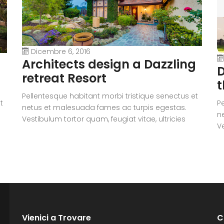
Dicembre 6, 2016
Architects design a Dazzling
D
retreat Resort
t
Pellentesque habitant morbi tristique senectus et
t
P
netus et malesuada fames ac turpis egestas.
n
Vestibulum tortor quam, feugiat vitae, ultricies
Ve
eget, tempor sit amet, ante. Donec eu libero sit
eg
amet quam egestas semper. Aenean ultricies mi
i
a
vitae est. Mauris placerat eleifend leo. Quisque sit
vi
amet est et sapien ullamcorper pharetra.
a
Vestibulum erat wisi, condimentum sed,
V
commodo [...]
c
Vienici a Trovare
C