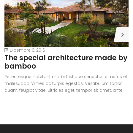
Dicembre 6, 2016
A
The special architecture made by
r
bamboo
Pe
Pellentesque habitant morbi tristique senectus et netus et
m
malesuada fames ac turpis egestas. Vestibulum tortor
qu
quam, feugiat vitae, ultricies eget, tempor sit amet, ante.
D
Donec eu libero sit amet quam egestas semper. Aenean
ul
ultricies mi vitae est. Mauris placerat eleifend leo.
si
e