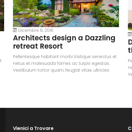
Dicembre 6, 2016
Architects design a Dazzling
D
retreat Resort
t
Pellentesque habitant morbi tristique senectus et
t
P
netus et malesuada fames ac turpis egestas.
n
Vestibulum tortor quam, feugiat vitae, ultricies
Ve
eget, tempor sit amet, ante. Donec eu libero sit
eg
amet quam egestas semper. Aenean ultricies mi
i
a
vitae est. Mauris placerat eleifend leo. Quisque sit
vi
amet est et sapien ullamcorper pharetra.
a
Vestibulum erat wisi, condimentum sed,
V
commodo [...]
c
Vienici a Trovare
C