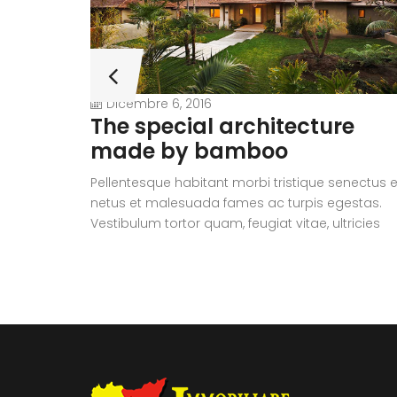
Dicembre 6, 2016
The special architecture
made by bamboo
Pellentesque habitant morbi tristique senectus e
netus et malesuada fames ac turpis egestas.
Vestibulum tortor quam, feugiat vitae, ultricies
eget, tempor sit amet, ante. Donec eu libero sit
amet quam egestas semper. Aenean ultricies m
vitae est. Mauris placerat eleifend leo.