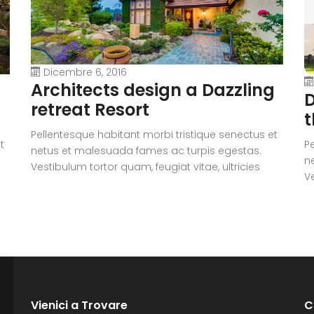
Dicembre 6, 2016
Architects design a Dazzling
D
retreat Resort
t
Pellentesque habitant morbi tristique senectus et
t
P
netus et malesuada fames ac turpis egestas.
n
Vestibulum tortor quam, feugiat vitae, ultricies
Ve
eget, tempor sit amet, ante. Donec eu libero sit
eg
amet quam egestas semper. Aenean ultricies mi
i
a
vitae est. Mauris placerat eleifend leo. Quisque sit
vi
amet est et sapien ullamcorper pharetra.
a
Vestibulum erat wisi, condimentum sed,
V
commodo [...]
c
Vienici a Trovare
C