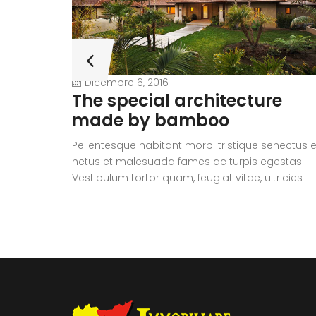
Dicembre 6, 2016
The special architecture
made by bamboo
Pellentesque habitant morbi tristique senectus e
netus et malesuada fames ac turpis egestas.
Vestibulum tortor quam, feugiat vitae, ultricies
eget, tempor sit amet, ante. Donec eu libero sit
amet quam egestas semper. Aenean ultricies m
vitae est. Mauris placerat eleifend leo.