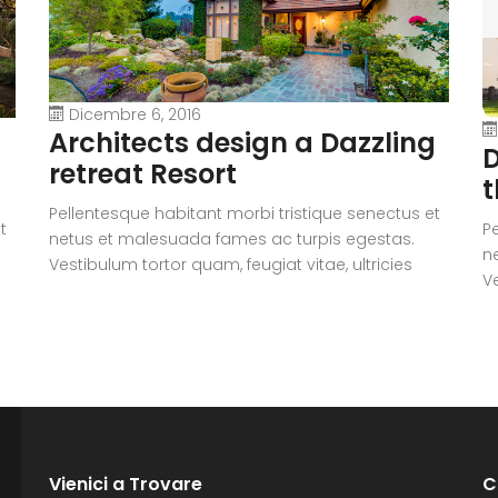
Dicembre 6, 2016
Architects design a Dazzling
D
retreat Resort
t
Pellentesque habitant morbi tristique senectus et
t
P
netus et malesuada fames ac turpis egestas.
n
Vestibulum tortor quam, feugiat vitae, ultricies
Ve
eget, tempor sit amet, ante. Donec eu libero sit
eg
amet quam egestas semper. Aenean ultricies mi
i
a
vitae est. Mauris placerat eleifend leo. Quisque sit
vi
amet est et sapien ullamcorper pharetra.
a
Vestibulum erat wisi, condimentum sed,
V
commodo [...]
c
Vienici a Trovare
C