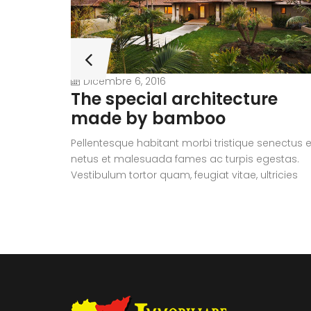
Dicembre 6, 2016
The special architecture
made by bamboo
Pellentesque habitant morbi tristique senectus e
netus et malesuada fames ac turpis egestas.
Vestibulum tortor quam, feugiat vitae, ultricies
eget, tempor sit amet, ante. Donec eu libero sit
amet quam egestas semper. Aenean ultricies m
vitae est. Mauris placerat eleifend leo.