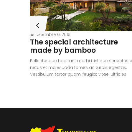
Dicembre 6, 2016
The special architecture
made by bamboo
Pellentesque habitant morbi tristique senectus e
netus et malesuada fames ac turpis egestas.
Vestibulum tortor quam, feugiat vitae, ultricies
eget, tempor sit amet, ante. Donec eu libero sit
amet quam egestas semper. Aenean ultricies m
vitae est. Mauris placerat eleifend leo.