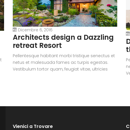
Dicembre 6, 2016
Architects design a Dazzling
D
retreat Resort
t
Pellentesque habitant morbi tristique senectus et
t
P
netus et malesuada fames ac turpis egestas.
n
Vestibulum tortor quam, feugiat vitae, ultricies
Ve
eget, tempor sit amet, ante. Donec eu libero sit
eg
amet quam egestas semper. Aenean ultricies mi
i
a
vitae est. Mauris placerat eleifend leo. Quisque sit
vi
amet est et sapien ullamcorper pharetra.
a
Vestibulum erat wisi, condimentum sed,
V
commodo [...]
c
Vienici a Trovare
C