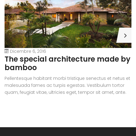
Dicembre 6, 2016
A
The special architecture made by
r
bamboo
Pe
Pellentesque habitant morbi tristique senectus et netus et
m
malesuada fames ac turpis egestas. Vestibulum tortor
qu
quam, feugiat vitae, ultricies eget, tempor sit amet, ante.
D
Donec eu libero sit amet quam egestas semper. Aenean
ul
ultricies mi vitae est. Mauris placerat eleifend leo.
si
e