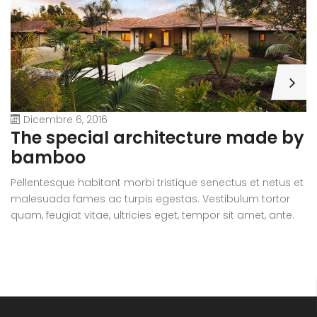
Dicembre 6, 2016
A
The special architecture made by
r
bamboo
Pe
Pellentesque habitant morbi tristique senectus et netus et
m
malesuada fames ac turpis egestas. Vestibulum tortor
qu
quam, feugiat vitae, ultricies eget, tempor sit amet, ante.
D
Donec eu libero sit amet quam egestas semper. Aenean
ul
ultricies mi vitae est. Mauris placerat eleifend leo.
si
e