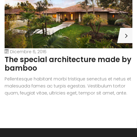
Dicembre 6, 2016
A
The special architecture made by
r
bamboo
Pe
Pellentesque habitant morbi tristique senectus et netus et
m
malesuada fames ac turpis egestas. Vestibulum tortor
qu
quam, feugiat vitae, ultricies eget, tempor sit amet, ante.
D
Donec eu libero sit amet quam egestas semper. Aenean
ul
ultricies mi vitae est. Mauris placerat eleifend leo.
si
e