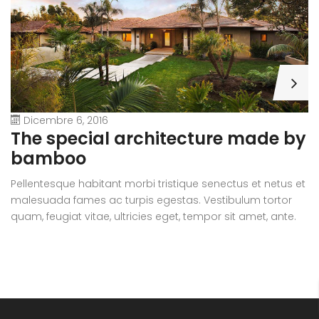
Dicembre 6, 2016
A
The special architecture made by
r
bamboo
Pe
Pellentesque habitant morbi tristique senectus et netus et
m
malesuada fames ac turpis egestas. Vestibulum tortor
qu
quam, feugiat vitae, ultricies eget, tempor sit amet, ante.
D
Donec eu libero sit amet quam egestas semper. Aenean
ul
ultricies mi vitae est. Mauris placerat eleifend leo.
si
e