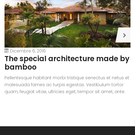
Dicembre 6, 2016
A
The special architecture made by
r
bamboo
Pe
Pellentesque habitant morbi tristique senectus et netus et
m
malesuada fames ac turpis egestas. Vestibulum tortor
qu
quam, feugiat vitae, ultricies eget, tempor sit amet, ante.
D
Donec eu libero sit amet quam egestas semper. Aenean
ul
ultricies mi vitae est. Mauris placerat eleifend leo.
si
e