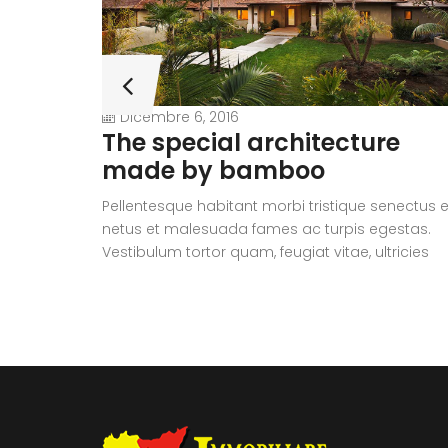
Dicembre 6, 2016
The special architecture
made by bamboo
Pellentesque habitant morbi tristique senectus e
netus et malesuada fames ac turpis egestas.
Vestibulum tortor quam, feugiat vitae, ultricies
eget, tempor sit amet, ante. Donec eu libero sit
amet quam egestas semper. Aenean ultricies m
vitae est. Mauris placerat eleifend leo.