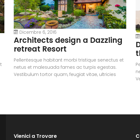
Dicembre 6, 2016
Architects design a Dazzling
D
retreat Resort
t
Pellentesque habitant morbi tristique senectus et
t
P
netus et malesuada fames ac turpis egestas.
n
Vestibulum tortor quam, feugiat vitae, ultricies
Ve
eget, tempor sit amet, ante. Donec eu libero sit
eg
amet quam egestas semper. Aenean ultricies mi
i
a
vitae est. Mauris placerat eleifend leo. Quisque sit
vi
amet est et sapien ullamcorper pharetra.
a
Vestibulum erat wisi, condimentum sed,
V
commodo [...]
c
Vienici a Trovare
C