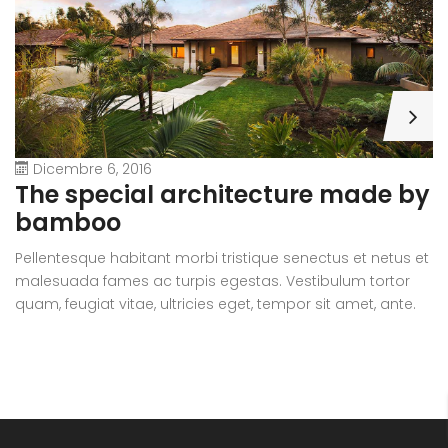
Dicembre 6, 2016
A
The special architecture made by
r
bamboo
Pe
Pellentesque habitant morbi tristique senectus et netus et
m
malesuada fames ac turpis egestas. Vestibulum tortor
qu
quam, feugiat vitae, ultricies eget, tempor sit amet, ante.
D
Donec eu libero sit amet quam egestas semper. Aenean
ul
ultricies mi vitae est. Mauris placerat eleifend leo.
si
e