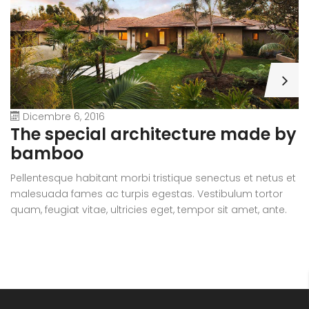
Dicembre 6, 2016
A
The special architecture made by
r
bamboo
Pe
Pellentesque habitant morbi tristique senectus et netus et
m
malesuada fames ac turpis egestas. Vestibulum tortor
qu
quam, feugiat vitae, ultricies eget, tempor sit amet, ante.
D
Donec eu libero sit amet quam egestas semper. Aenean
ul
ultricies mi vitae est. Mauris placerat eleifend leo.
si
e