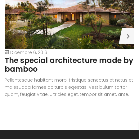
Dicembre 6, 2016
A
The special architecture made by
r
bamboo
Pe
Pellentesque habitant morbi tristique senectus et netus et
m
malesuada fames ac turpis egestas. Vestibulum tortor
qu
quam, feugiat vitae, ultricies eget, tempor sit amet, ante.
D
Donec eu libero sit amet quam egestas semper. Aenean
ul
ultricies mi vitae est. Mauris placerat eleifend leo.
si
e