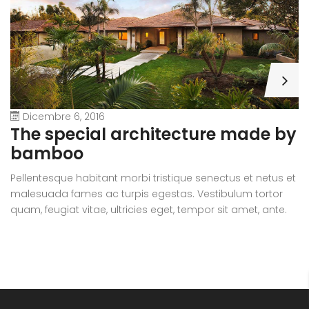
Dicembre 6, 2016
A
The special architecture made by
r
bamboo
Pe
Pellentesque habitant morbi tristique senectus et netus et
m
malesuada fames ac turpis egestas. Vestibulum tortor
qu
quam, feugiat vitae, ultricies eget, tempor sit amet, ante.
D
Donec eu libero sit amet quam egestas semper. Aenean
ul
ultricies mi vitae est. Mauris placerat eleifend leo.
si
e