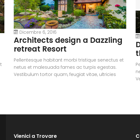
Dicembre 6, 2016
Architects design a Dazzling
D
retreat Resort
t
Pellentesque habitant morbi tristique senectus et
t
P
netus et malesuada fames ac turpis egestas.
n
Vestibulum tortor quam, feugiat vitae, ultricies
Ve
eget, tempor sit amet, ante. Donec eu libero sit
eg
amet quam egestas semper. Aenean ultricies mi
i
a
vitae est. Mauris placerat eleifend leo. Quisque sit
vi
amet est et sapien ullamcorper pharetra.
a
Vestibulum erat wisi, condimentum sed,
V
commodo [...]
c
Vienici a Trovare
C