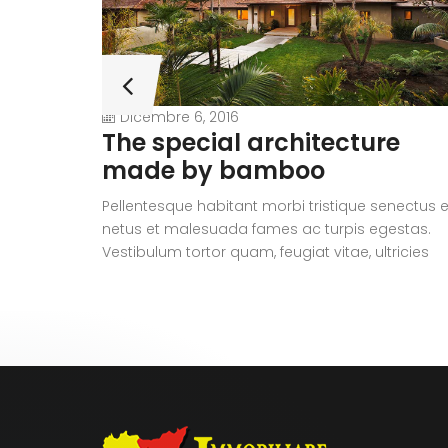
Dicembre 6, 2016
The special architecture
made by bamboo
Pellentesque habitant morbi tristique senectus e
netus et malesuada fames ac turpis egestas.
Vestibulum tortor quam, feugiat vitae, ultricies
eget, tempor sit amet, ante. Donec eu libero sit
amet quam egestas semper. Aenean ultricies m
vitae est. Mauris placerat eleifend leo.