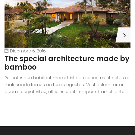
Dicembre 6, 2016
A
The special architecture made by
r
bamboo
Pe
Pellentesque habitant morbi tristique senectus et netus et
m
malesuada fames ac turpis egestas. Vestibulum tortor
qu
quam, feugiat vitae, ultricies eget, tempor sit amet, ante.
D
Donec eu libero sit amet quam egestas semper. Aenean
ul
ultricies mi vitae est. Mauris placerat eleifend leo.
si
e