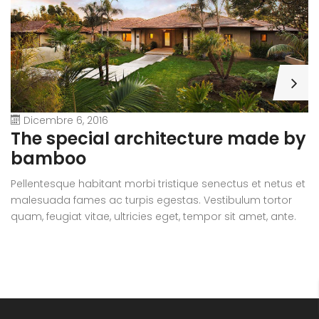
Dicembre 6, 2016
A
The special architecture made by
r
bamboo
Pe
Pellentesque habitant morbi tristique senectus et netus et
m
malesuada fames ac turpis egestas. Vestibulum tortor
qu
quam, feugiat vitae, ultricies eget, tempor sit amet, ante.
D
Donec eu libero sit amet quam egestas semper. Aenean
ul
ultricies mi vitae est. Mauris placerat eleifend leo.
si
e