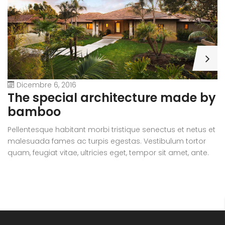
Dicembre 6, 2016
A
The special architecture made by
r
bamboo
Pe
Pellentesque habitant morbi tristique senectus et netus et
m
malesuada fames ac turpis egestas. Vestibulum tortor
qu
quam, feugiat vitae, ultricies eget, tempor sit amet, ante.
D
Donec eu libero sit amet quam egestas semper. Aenean
ul
ultricies mi vitae est. Mauris placerat eleifend leo.
si
e