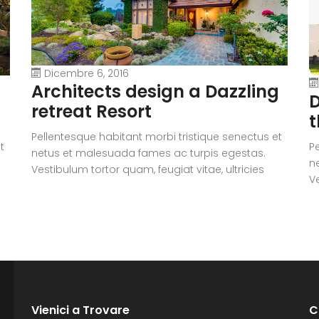
Dicembre 6, 2016
Architects design a Dazzling
D
retreat Resort
t
Pellentesque habitant morbi tristique senectus et
t
P
netus et malesuada fames ac turpis egestas.
n
Vestibulum tortor quam, feugiat vitae, ultricies
Ve
eget, tempor sit amet, ante. Donec eu libero sit
eg
amet quam egestas semper. Aenean ultricies mi
i
a
vitae est. Mauris placerat eleifend leo. Quisque sit
vi
amet est et sapien ullamcorper pharetra.
a
Vestibulum erat wisi, condimentum sed,
V
commodo [...]
c
Vienici a Trovare
C