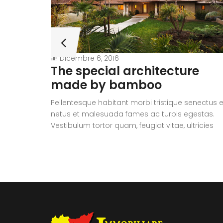
Dicembre 6, 2016
The special architecture
made by bamboo
Pellentesque habitant morbi tristique senectus e
netus et malesuada fames ac turpis egestas.
Vestibulum tortor quam, feugiat vitae, ultricies
eget, tempor sit amet, ante. Donec eu libero sit
amet quam egestas semper. Aenean ultricies m
vitae est. Mauris placerat eleifend leo.