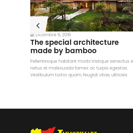
Dicembre 6, 2016
The special architecture
made by bamboo
Pellentesque habitant morbi tristique senectus e
netus et malesuada fames ac turpis egestas.
Vestibulum tortor quam, feugiat vitae, ultricies
eget, tempor sit amet, ante. Donec eu libero sit
amet quam egestas semper. Aenean ultricies m
vitae est. Mauris placerat eleifend leo.