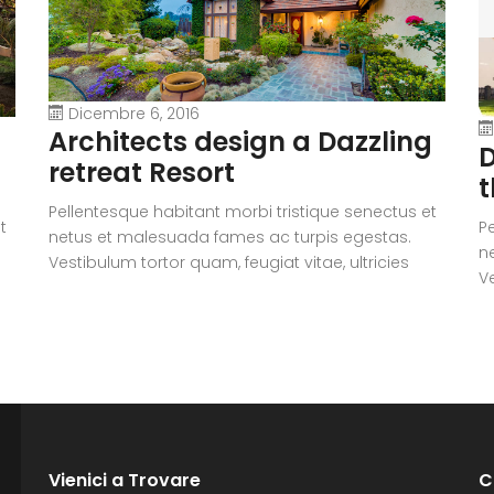
Dicembre 6, 2016
Architects design a Dazzling
D
retreat Resort
t
Pellentesque habitant morbi tristique senectus et
t
P
netus et malesuada fames ac turpis egestas.
n
Vestibulum tortor quam, feugiat vitae, ultricies
Ve
eget, tempor sit amet, ante. Donec eu libero sit
eg
amet quam egestas semper. Aenean ultricies mi
i
a
vitae est. Mauris placerat eleifend leo. Quisque sit
vi
amet est et sapien ullamcorper pharetra.
a
Vestibulum erat wisi, condimentum sed,
V
commodo [...]
c
Vienici a Trovare
C