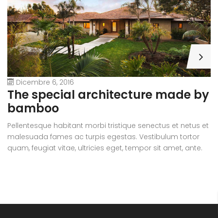
Dicembre 6, 2016
A
The special architecture made by
r
bamboo
Pe
Pellentesque habitant morbi tristique senectus et netus et
m
malesuada fames ac turpis egestas. Vestibulum tortor
qu
quam, feugiat vitae, ultricies eget, tempor sit amet, ante.
D
Donec eu libero sit amet quam egestas semper. Aenean
ul
ultricies mi vitae est. Mauris placerat eleifend leo.
si
e