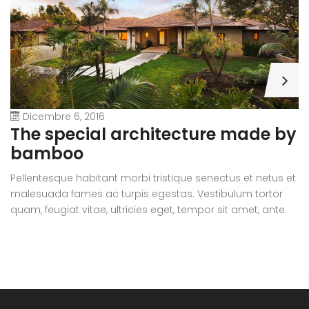
Dicembre 6, 2016
A
The special architecture made by
r
bamboo
Pe
Pellentesque habitant morbi tristique senectus et netus et
m
malesuada fames ac turpis egestas. Vestibulum tortor
qu
quam, feugiat vitae, ultricies eget, tempor sit amet, ante.
D
Donec eu libero sit amet quam egestas semper. Aenean
ul
ultricies mi vitae est. Mauris placerat eleifend leo.
si
e