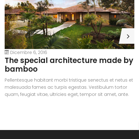
Dicembre 6, 2016
A
The special architecture made by
r
bamboo
Pe
Pellentesque habitant morbi tristique senectus et netus et
m
malesuada fames ac turpis egestas. Vestibulum tortor
qu
quam, feugiat vitae, ultricies eget, tempor sit amet, ante.
D
Donec eu libero sit amet quam egestas semper. Aenean
ul
ultricies mi vitae est. Mauris placerat eleifend leo.
si
e